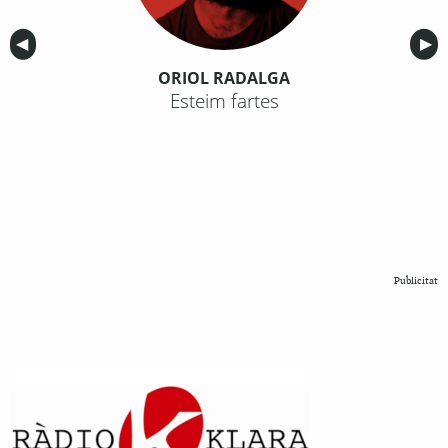
Anterior
◀︎
Sig
▶︎
ORIOL RADALGA
Esteim fartes
Publicitat