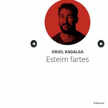
Anterior
◀︎
Sigu
▶︎
ORIOL RADALGA
Esteim fartes
Publicitat