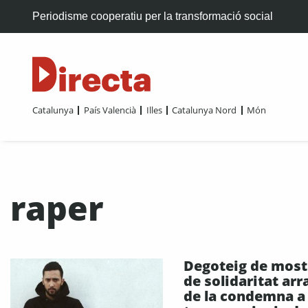
Periodisme cooperatiu per la transformació social
Catalunya
País Valencià
Illes
Catalunya Nord
Món
raper
Degoteig de most
de solidaritat arr
de la condemna a