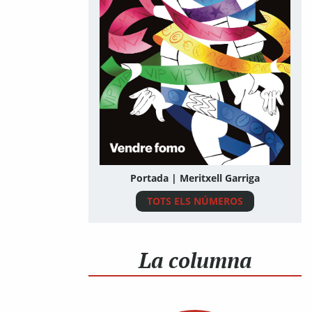
Portada | Meritxell Garriga
TOTS ELS NÚMEROS
La columna