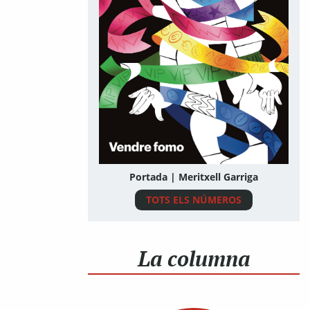
Portada | Meritxell Garriga
TOTS ELS NÚMEROS
La columna