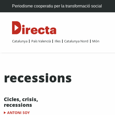
Periodisme cooperatiu per la transformació social
Catalunya
País Valencià
Illes
Catalunya Nord
Món
recessions
Cicles, crisis,
recessions
ANTONI SOY