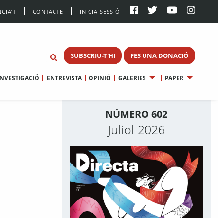
CIA’T
CONTACTE
INICIA SESSIÓ
SUBSCRIU-T'HI
FES UNA DONACIÓ
INVESTIGACIÓ
ENTREVISTA
OPINIÓ
GALERIES
PAPER
NÚMERO 602
Juliol 2026