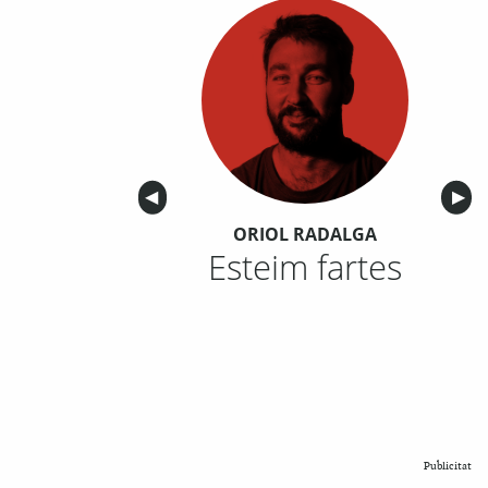
Anterior
◀︎
Sigu
▶︎
ORIOL RADALGA
Esteim fartes
Publicitat