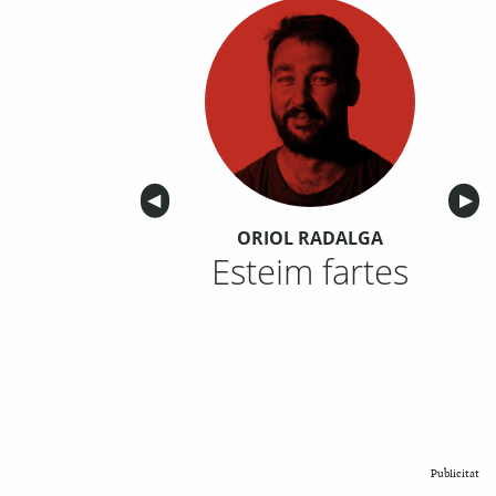
Anterior
◀︎
Sigu
▶︎
ORIOL RADALGA
Esteim fartes
Publicitat