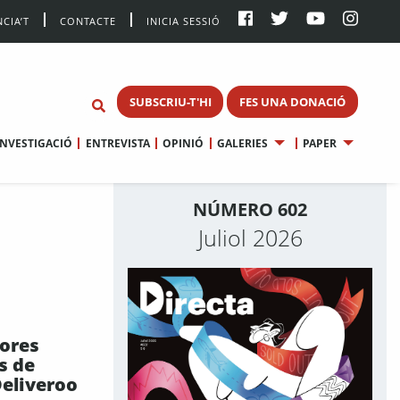
CIA’T
CONTACTE
INICIA SESSIÓ
SUBSCRIU-T'HI
FES UNA DONACIÓ
INVESTIGACIÓ
ENTREVISTA
OPINIÓ
GALERIES
PAPER
NÚMERO 602
Juliol 2026
dores
s de
eliveroo