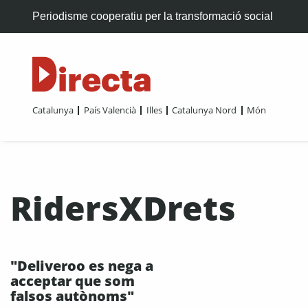
Periodisme cooperatiu per la transformació social
Catalunya
País Valencià
Illes
Catalunya Nord
Món
RidersXDrets
"Deliveroo es nega a
acceptar que som
falsos autònoms"