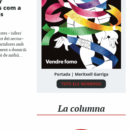
r
s com a
es
stes –'riders'
ot del sector–
partidores amb
ent a domicili
ó de mòbil...
Portada | Meritxell Garriga
TOTS ELS NÚMEROS
La columna