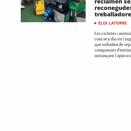
reclamen se
reconegude
treballador
ELOI LATORRE
Les ciclistes i motori
com se'n diu en l'arg
que treballen de re
companyies d'enviam
mitjançant l'aplicaci