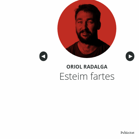
Anterior
◀︎
Sigu
▶︎
ORIOL RADALGA
Esteim fartes
Publicitat