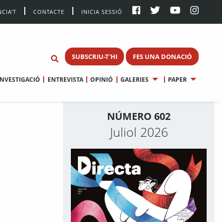
CIA’T
CONTACTE
INICIA SESSIÓ
SUBSCRIU-T'HI
FES UNA DONACIÓ
INVESTIGACIÓ
ENTREVISTA
OPINIÓ
GALERIES
PAPER
NÚMERO 602
Juliol 2026