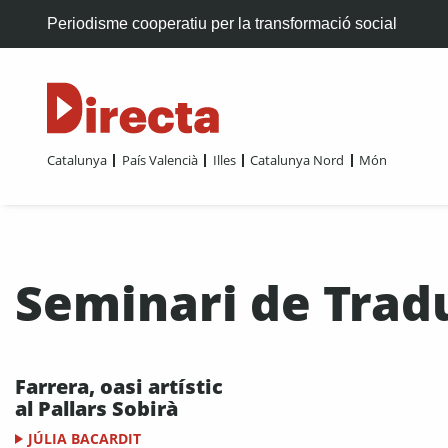
Periodisme cooperatiu per la transformació social
Catalunya
País Valencià
Illes
Catalunya Nord
Món
Seminari de Trad
Farrera, oasi artístic
al Pallars Sobirà
JÚLIA BACARDIT