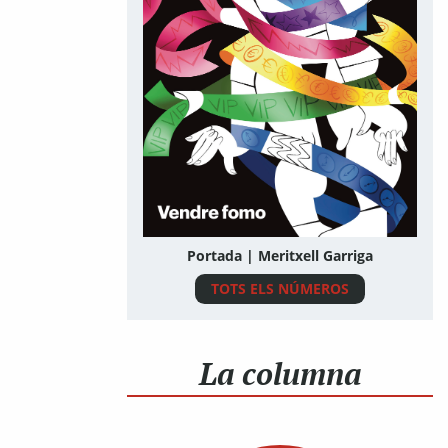
Portada | Meritxell Garriga
TOTS ELS NÚMEROS
La columna