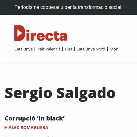
Periodisme cooperatiu per la transformació social
Catalunya
País Valencià
Illes
Catalunya Nord
Món
Sergio Salgado
Corrupció ‘in black’
ÀLEX ROMAGUERA