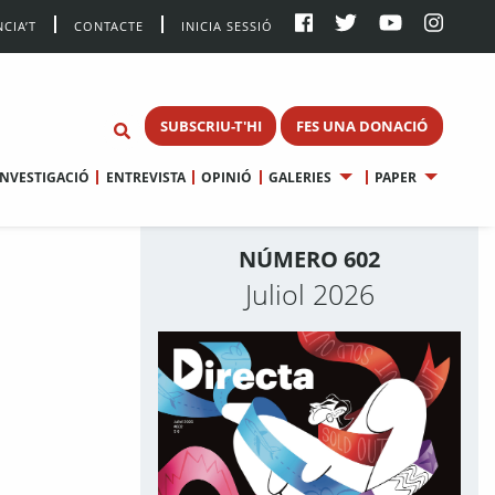
CIA’T
CONTACTE
INICIA SESSIÓ
SUBSCRIU-T'HI
FES UNA DONACIÓ
INVESTIGACIÓ
ENTREVISTA
OPINIÓ
GALERIES
PAPER
NÚMERO 602
Juliol 2026