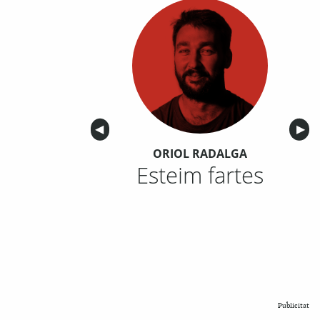
Anterior
◀︎
Sigu
▶︎
ORIOL RADALGA
Esteim fartes
Publicitat