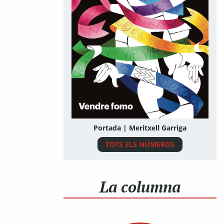
Portada | Meritxell Garriga
TOTS ELS NÚMEROS
La columna