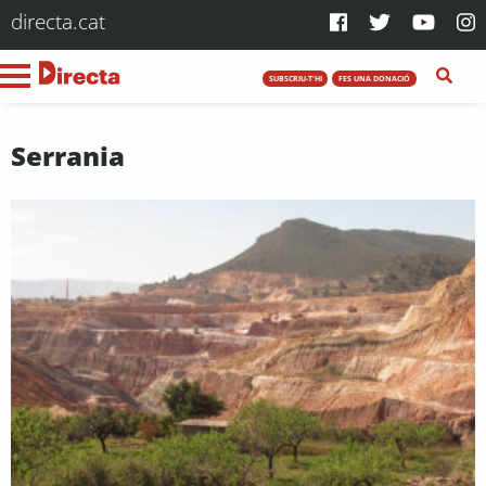
directa.cat
SUBSCRIU-T'HI
FES UNA DONACIÓ
Serrania