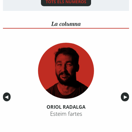
TOTS ELS NÚMEROS
La columna
Anterior
◀︎
Sig
▶︎
ORIOL RADALGA
Esteim fartes