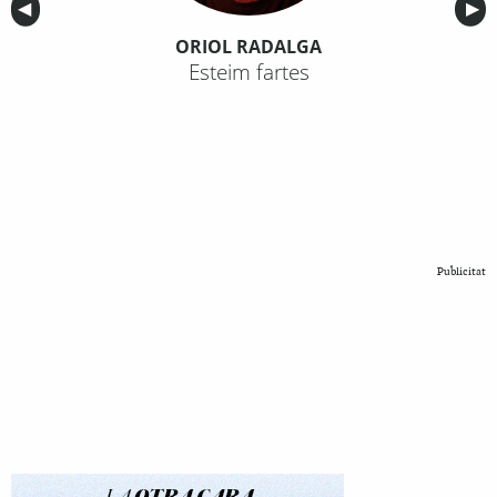
Anterior
◀︎
Sig
▶︎
ORIOL RADALGA
Esteim fartes
Publicitat