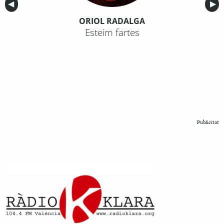
Anterior
◀︎
Sig
▶︎
ORIOL RADALGA
Esteim fartes
Publicitat