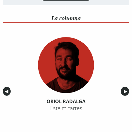
La columna
Anterior
◀︎
Sig
▶︎
ORIOL RADALGA
Esteim fartes