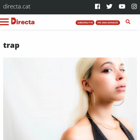
directa.cat
SUBSCRIU-T'HI
FES UNA DONACIÓ
trap