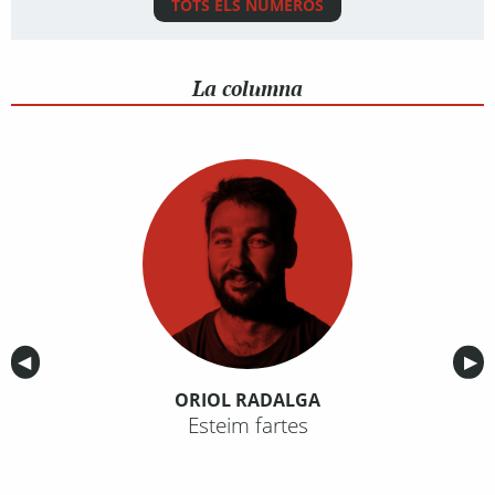
TOTS ELS NÚMEROS
La columna
Anterior
◀︎
Sig
▶︎
ORIOL RADALGA
Esteim fartes