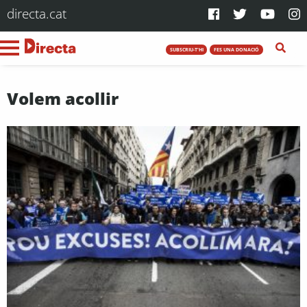
directa.cat
SUBSCRIU-T'HI
FES UNA DONACIÓ
Volem acollir