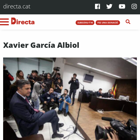
directa.cat
SUBSCRIU-T'HI
FES UNA DONACIÓ
Xavier García Albiol