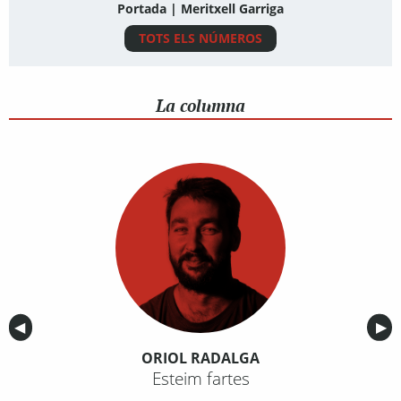
Portada | Meritxell Garriga
TOTS ELS NÚMEROS
La columna
Anterior
◀︎
Sig
▶︎
ORIOL RADALGA
Esteim fartes