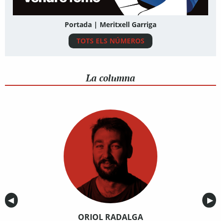
Portada | Meritxell Garriga
TOTS ELS NÚMEROS
La columna
Anterior
◀︎
Sig
▶︎
ORIOL RADALGA