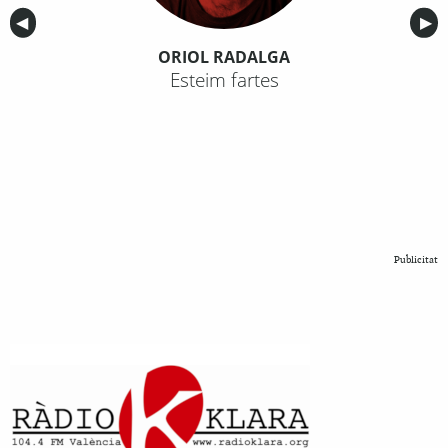
Anterior
◀︎
Sig
▶︎
ORIOL RADALGA
Esteim fartes
Publicitat