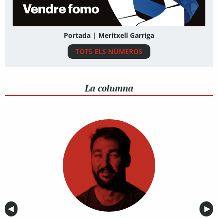
Portada | Meritxell Garriga
TOTS ELS NÚMEROS
La columna
Anterior
◀︎
Sig
▶︎