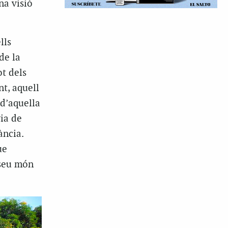
na visió
lls
de la
t dels
nt, aquell
 d’aquella
ria de
ància.
ue
 seu món