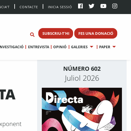
CIA’T
CONTACTE
INICIA SESSIÓ
SUBSCRIU-T'HI
FES UNA DONACIÓ
INVESTIGACIÓ
ENTREVISTA
OPINIÓ
GALERIES
PAPER
NÚMERO 602
Juliol 2026
TA
exponent