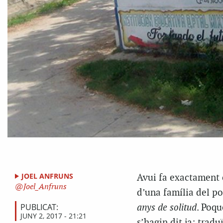
JOEL ANFRUNS
Avui fa exactament 
Joel_Anfruns
d’una família del p
PUBLICAT:
anys de solitud
. Poqu
JUNY 2, 2017 - 21:21
s’hagin dit ja: trad