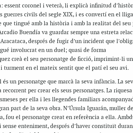
 essent coronel i veterà, li explicà infinitud d’històr
s guerres civils del segle XIX, i es convertí en el lli
 que tingué amb la història i amb la realitat del seu 
Arcadio Buendía va guardar sempre una estreta rela
à Aracataca, després de fugir d’un incident que l’obli
gué involucrat en un duel; quasi de forma
uez creà el seu personatge de ficció, imprimint-li un
i turment en el mateix sentit que el patí el seu avi.
 és un personatge que marcà la seva infància. La sev
 recorrent per crear els seus personatges. La riquesa
nsmeses per ella i les llegendes familiars acompany
ran part de la seva obra. N’Úrsula Iguarán, muller d
, fou el personatge creat en referència a ella. Amb
i sense enteniment, després d’haver constituït dura