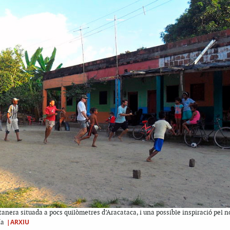
nera situada a pocs quilòmetres d’Aracataca, i una possible inspiració pel n
|ARXIU
ía