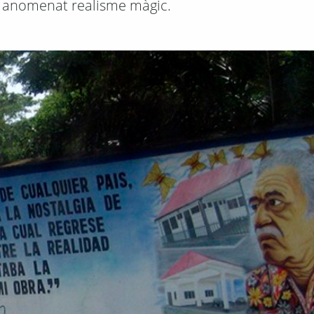
a anomenat realisme màgic.