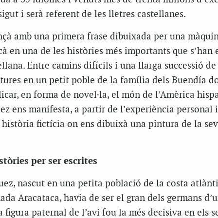
sigut i serà referent de les lletres castellanes.
nçà amb una primera frase dibuixada per una màqui
à en una de les històries més importants que s’han e
ellana. Entre camins difícils i una llarga successió de
tures en un petit poble de la família dels Buendía d
licar, en forma de novel·la, el món de l’Amèrica hisp
z ens manifesta, a partir de l’experiència personal i
 història fictícia on ens dibuixà una pintura de la se
tòries per ser escrites
ez, nascut en una petita població de la costa atlànt
a Aracataca, havia de ser el gran dels germans d’
 figura paternal de l’avi fou la més decisiva en els s