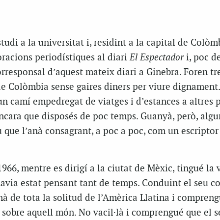
udi a la universitat i, residint a la capital de Colòmb
oracions periodístiques al diari
El Espectador
i, poc d
corresponsal d’aquest mateix diari a Ginebra. Foren tr
de Colòmbia sense gaires diners per viure dignament.
un camí empedregat de viatges i d’estances a altres 
encara que disposés de poc temps. Guanyà, però, alg
 que l’anà consagrant, a poc a poc, com un escriptor 
1966, mentre es dirigí a la ciutat de Mèxic, tingué la v
havia estat pensant tant de temps. Conduint el seu c
nà de tota la solitud de l’Amèrica Llatina i compren
e sobre aquell món. No vacil·là i comprengué que el s