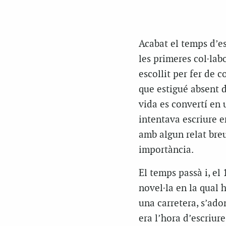
Acabat el temps d’est
les primeres col·lab
escollit per fer de 
que estigué absent 
vida es convertí en 
intentava escriure 
amb algun relat breu
importància.
El temps passà i, el 
novel·la en la qual 
una carretera, s’ado
era l’hora d’escriur