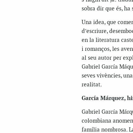
sobra dir que és, ha 
Una idea, que come
d’escriure, desemboc
en la literatura cast
i romanços, les aven
al seu autor per exp
Gabriel García Máque
seves vivències, una
realitat.
García Márquez, his
Gabriel García Márqu
colombiana anomenad
família nombrosa. La