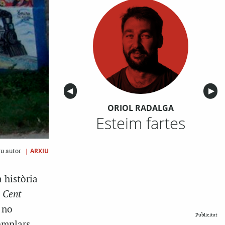
Anterior
◀︎
Sigu
▶︎
ORIOL RADALGA
Esteim fartes
|
ARXIU
eu autor
 història
e
Cent
 no
Publicitat
emplars