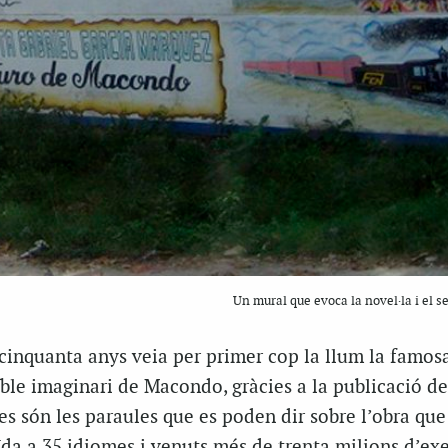
Un mural que evoca la novel·la i el s
cinquanta anys veia per primer cop la llum la famosa
oble imaginari de Macondo, gràcies a la publicació d
es són les paraules que es poden dir sobre l’obra que
uïda a 35 idiomes i venuts més de trenta milions d’ex