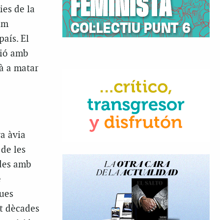
ies de la
gam
país. El
ció amb
gà a matar
a àvia
 de les
ades amb
e
dues
nt dècades