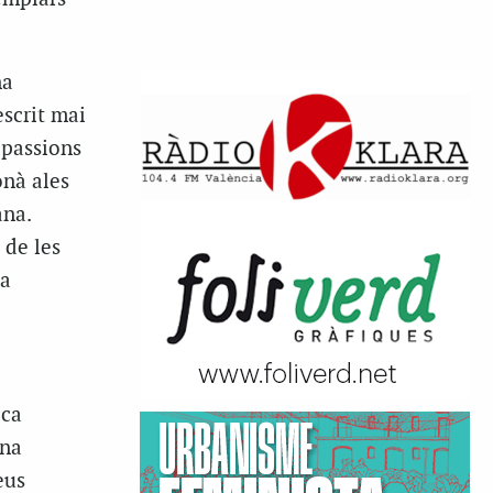
na
scrit mai
 passions
onà ales
ana.
 de les
va
ica
una
eus