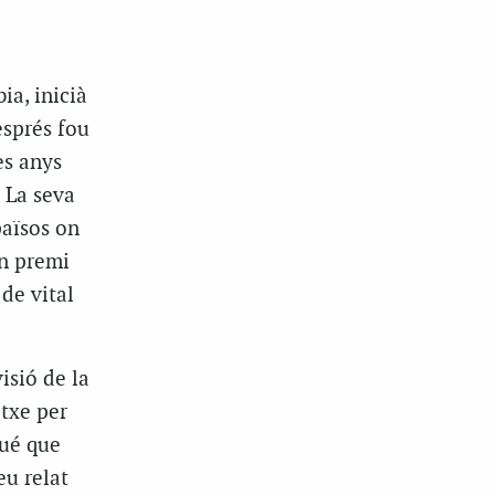
ia, inicià
esprés fou
es anys
 La seva
països on
un premi
de vital
isió de la
otxe per
gué que
eu relat