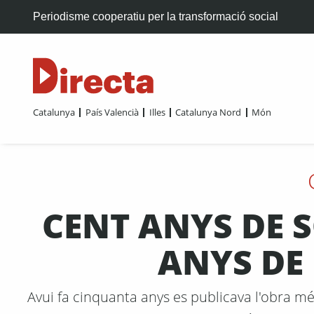
Periodisme cooperatiu per la transformació social
Catalunya
País Valencià
Illes
Catalunya Nord
Món
CENT ANYS DE 
ANYS DE
Avui fa cinquanta anys es publicava l'obra 