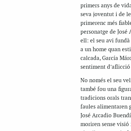
primers anys de vida:
seva joventut i de le
primerenc més fiable
personatge de José 
ell: el seu avi fund
a un home quan esti
calcada, García Márq
sentiment d’aflicció 
No només el seu vell
també fou una figura
tradicions orals tra
faules alimentaren g
José Arcadio Buendía
moriren sense visió 