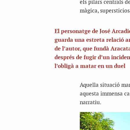
els pilars centrals d
màgica, supersticios
El personatge de José Arcad
guarda una estreta relació a
de l’autor, que fundà Aracat
després de fugir d’un incide
l’obligà a matar en un duel
Aquella situació mar
aquesta immensa cas
narratiu.