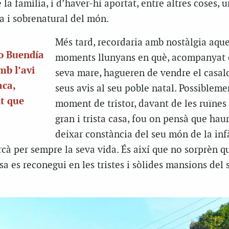
e la família, i d’haver-hi aportat, entre altres coses, u
a i sobrenatural del món.
Més tard, recordaria amb nostàlgia aque
io Buendía
moments llunyans en què, acompanyat 
mb l’avi
seva mare, hagueren de vendre el casalo
aca,
seus avis al seu poble natal. Possibleme
nt que
moment de tristor, davant de les ruïnes
gran i trista casa, fou on pensà que hau
deixar constància del seu món de la inf
cà per sempre la seva vida. És així que no sorprèn q
a es reconegui en les tristes i sòlides mansions del