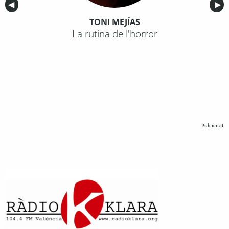
Anterior
◀︎
Sig
▶︎
TONI MEJÍAS
La rutina de l'horror
Publicitat