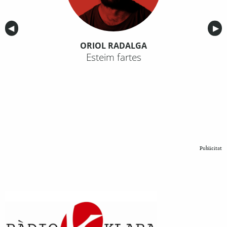
Anterior
◀︎
Sig
▶︎
ORIOL RADALGA
Esteim fartes
Publicitat