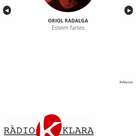
Anterior
◀︎
Sig
▶︎
ORIOL RADALGA
Esteim fartes
Publicitat