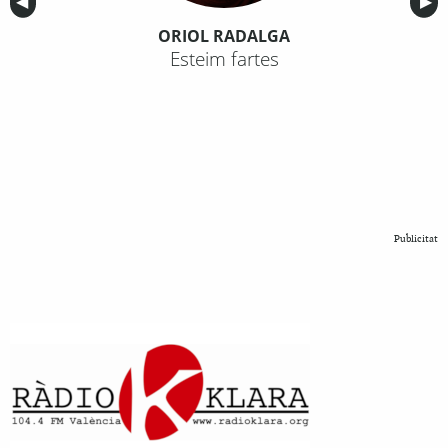
Anterior
◀︎
Sig
▶︎
ORIOL RADALGA
Esteim fartes
Publicitat