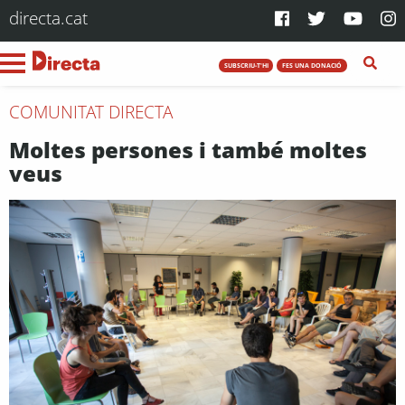
directa.cat
SUBSCRIU-T'HI
FES UNA DONACIÓ
COMUNITAT DIRECTA
Moltes persones i també moltes
veus