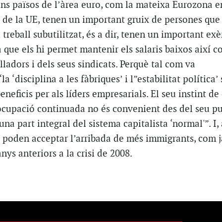
rans països de l’àrea euro, com la mateixa Eurozona e
at de la UE, tenen un important gruix de persones que
 treball subutilitzat, és a dir, tenen un important exè
a que els hi permet mantenir els salaris baixos així c
lladors i dels seus sindicats. Perquè tal com va
la ‘disciplina a les fàbriques’ i l”estabilitat política
neficis per als líders empresarials. El seu instint de 
 ocupació continuada no és convenient des del seu p
 una part integral del sistema capitalista ‘normal'”. I, 
 poden acceptar l’arribada de més immigrants, com j
nys anteriors a la crisi de 2008.