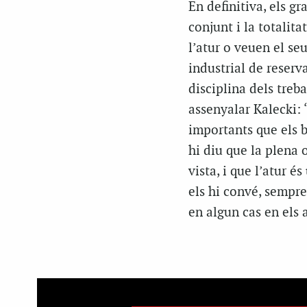
En definitiva, els g
conjunt i la totalit
l’atur o veuen el seu
industrial de reserv
disciplina dels treba
assenyalar Kalecki: “
importants que els be
hi diu que la plena
vista, i que l’atur és
els hi convé, sempre
en algun cas en els a