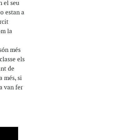
n el seu
 o estan a
rcit
om la
’ són més
classe els
unt de
a més, si
a van fer