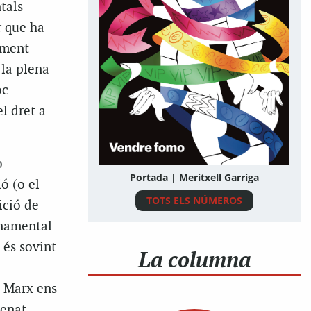
tals
r que ha
xement
 la plena
óc
el dret a
o
Portada | Meritxell Garriga
ó (o el
TOTS ELS NÚMEROS
ició de
onamental
 és sovint
La columna
a Marx ens
denat