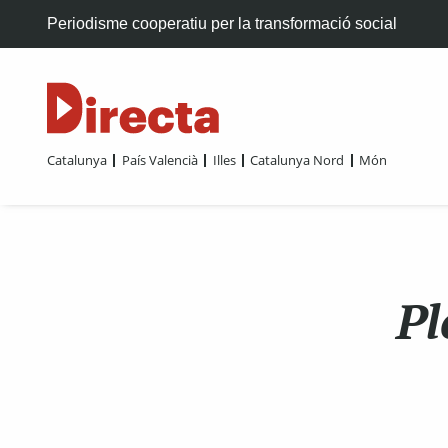
Periodisme cooperatiu per la transformació social
Catalunya
País Valencià
Illes
Catalunya Nord
Món
Pl