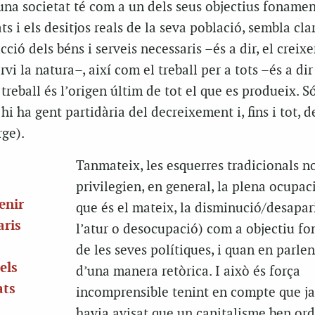
una societat té com a un dels seus objectius fonamen
ats i els desitjos reals de la seva població, sembla cla
cció dels béns i serveis necessaris –és a dir, el crei
i la natura–, així com el treball per a tots –és a dir
treball és l’origen últim de tot el que es produeix. S
hi ha gent partidària del decreixement i, fins i tot, d
rge).
Tanmateix, les esquerres tradicionals n
privilegien, en general, la plena ocupaci
enir
que és el mateix, la disminució/desapar
aris
l’atur o desocupació) com a objectiu f
de les seves polítiques, i quan en parlen
els
d’una manera retòrica. I això és força
ats
incomprensible tenint en compte que j
havia avisat que un capitalisme ben or