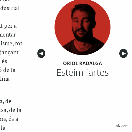
dustrial
t per a
umentar
isme, tot
tjançant
Anterior
◀︎
Sigu
▶︎
 és
ORIOL RADALGA
Esteim fartes
 de la
lina
a, de
sa, de la
rs, és a
Publicitat
 la