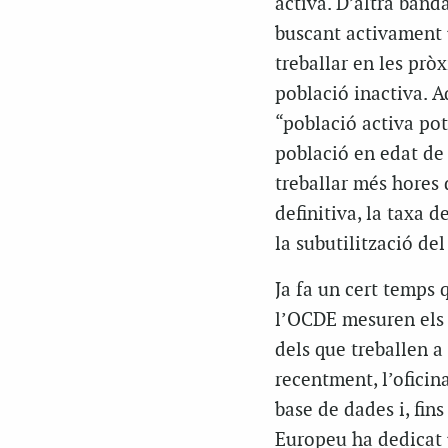
activa. D’altra band
buscant activament 
treballar en les prò
població inactiva. 
“població activa pot
població en edat de 
treballar més hores 
definitiva, la taxa 
la subutilització de
Ja fa un cert temps 
l’OCDE mesuren els 
dels que treballen a
recentment, l’oficin
base de dades i, fin
Europeu ha dedicat u