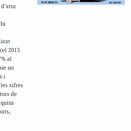
 d’atur
’hi
Estat
(el 2013
7% al
que no
s i
les xifres
tors de
 quins
pats,