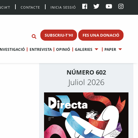
CIA’T
CONTACTE
INICIA SESSIÓ
SUBSCRIU-T'HI
FES UNA DONACIÓ
INVESTIGACIÓ
ENTREVISTA
OPINIÓ
GALERIES
PAPER
NÚMERO 602
Juliol 2026