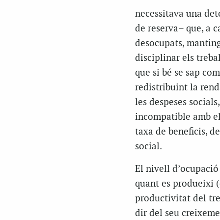
necessitava una dete
de reserva– que, a c
desocupats, mantingu
disciplinar els treba
que si bé se sap com
redistribuint la ren
les despeses socials
incompatible amb el
taxa de beneficis, d
social.
El nivell d’ocupaci
quant es produeixi (e
productivitat del tre
dir del seu creixeme