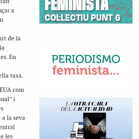
stan
nçar a
an
art de la
ia
es. En
lla taxa.
ls EUA com
nal” i
és
 a la seva
entral
e les