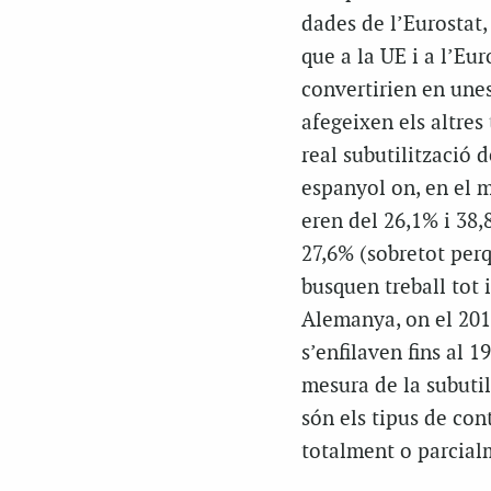
dades de l’Eurostat,
que a la UE i a l’Eu
convertirien en unes
afegeixen els altres
real subutilització d
espanyol on, en el m
eren del 26,1% i 38,
27,6% (sobretot per
busquen treball tot i
Alemanya, on el 2016
s’enfilaven fins al 
mesura de la subutil
són els tipus de con
totalment o parcial