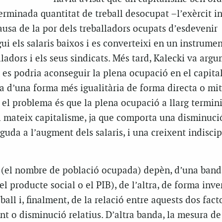
rminada quantitat de treball desocupat –l’exèrcit in
ausa de la por dels treballadors ocupats d’esdevenir
i els salaris baixos i es converteixi en un instrumen
lladors i els seus sindicats. Més tard, Kalecki va arg
 es podria aconseguir la plena ocupació en el capital
da d’una forma més igualitària de forma directa o mi
, el problema és que la plena ocupació a llarg termini
 mateix capitalisme, ja que comporta una disminució
eguda a l’augment dels salaris, i una creixent indiscip
ó (el nombre de població ocupada) depèn, d’una band
l producte social o el PIB), de l’altra, de forma inver
ball i, finalment, de la relació entre aquests dos facto
nt o disminució relatius. D’altra banda, la mesura de