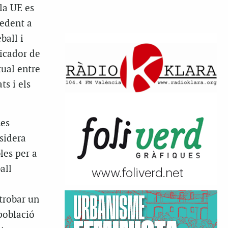
la UE es
cedent a
ball i
dicador de
tual entre
ts i els
mes
sidera
les per a
all
trobar un
 població