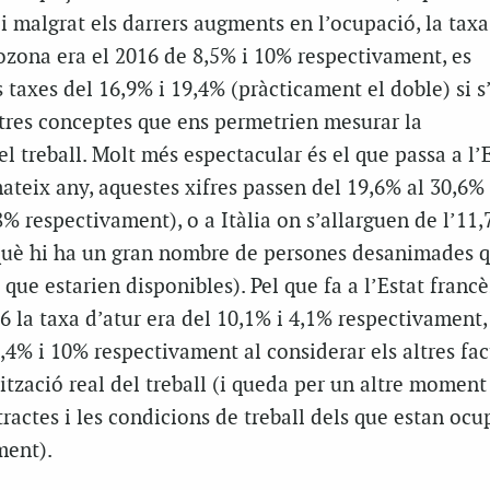
 i malgrat els darrers augments en l’ocupació, la taxa
rozona era el 2016 de 8,5% i 10% respectivament, es
 taxes del 16,9% i 19,4% (pràcticament el doble) si s
 tres conceptes que ens permetrien mesurar la
el treball. Molt més espectacular és el que passa a l’
ateix any, aquestes xifres passen del 19,6% al 30,6% 
8% respectivament), o a Itàlia on s’allarguen de l’11,
què hi ha un gran nombre de persones desanimades 
 que estarien disponibles). Pel que fa a l’Estat francè
 la taxa d’atur era del 10,1% i 4,1% respectivament, 
19,4% i 10% respectivament al considerar els altres fac
ització real del treball (i queda per un altre moment
tractes i les condicions de treball dels que estan ocu
ment).