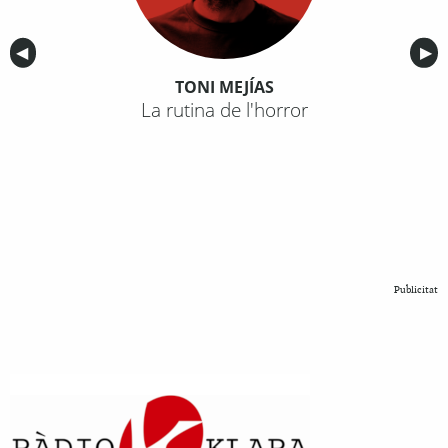
Anterior
◀︎
Sig
▶︎
TONI MEJÍAS
La rutina de l'horror
Publicitat