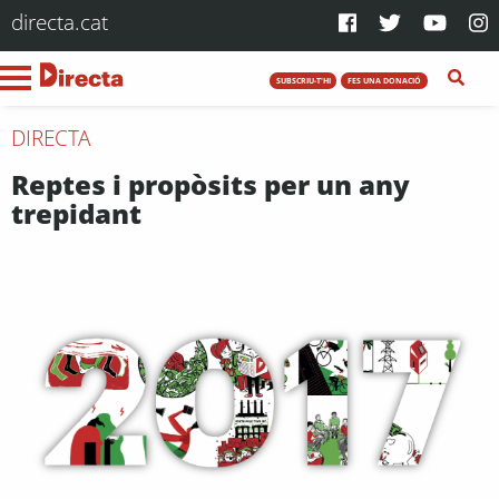
directa.cat
SUBSCRIU-T'HI
FES UNA DONACIÓ
DIRECTA
Reptes i propòsits per un any
trepidant