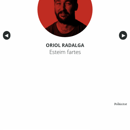
Anterior
◀︎
Sig
▶︎
ORIOL RADALGA
Esteim fartes
Publicitat