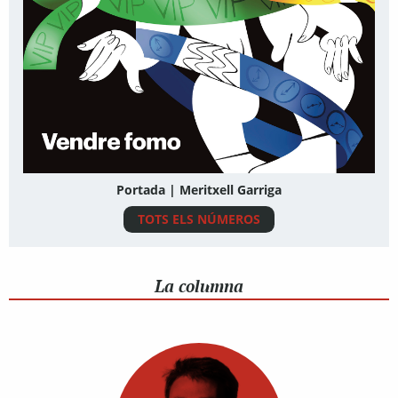
Portada | Meritxell Garriga
TOTS ELS NÚMEROS
La columna