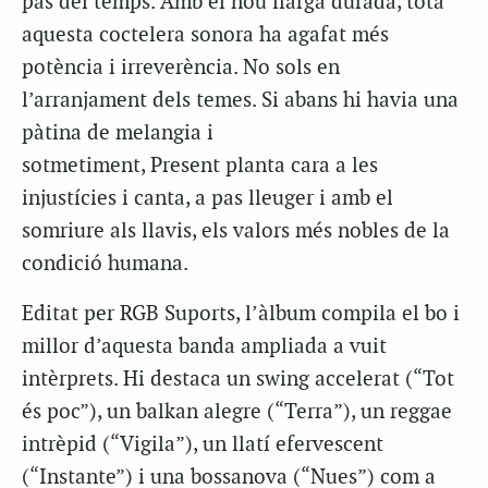
pas del temps. Amb el nou llarga durada, tota
aquesta coctelera sonora ha agafat més
potència i irreverència. No sols en
l’arranjament dels temes. Si abans hi havia una
pàtina de melangia i
sotmetiment, Present planta cara a les
injustícies i canta, a pas lleuger i amb el
somriure als llavis, els valors més nobles de la
condició humana.
Editat per RGB Suports, l’àlbum compila el bo i
millor d’aquesta banda ampliada a vuit
intèrprets. Hi destaca un swing accelerat (“Tot
és poc”), un balkan alegre (“Terra”), un reggae
intrèpid (“Vigila”), un llatí efervescent
(“Instante”) i una bossanova (“Nues”) com a