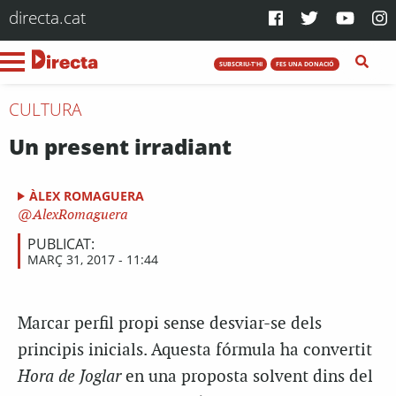
directa.cat
SUBSCRIU-T'HI
FES UNA DONACIÓ
CULTURA
Un present irradiant
ÀLEX ROMAGUERA
AlexRomaguera
PUBLICAT:
MARÇ 31, 2017 - 11:44
Marcar perfil propi sense desviar-se dels
principis inicials. Aquesta fórmula ha convertit
Hora de Joglar
en una proposta solvent dins del