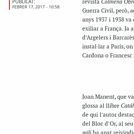
PUBLICAT:
revista
Colmena Obr
FEBRER 17, 2017 - 10:58
Guerra Civil, però, 
anys 1937 i 1938 va d
exiliar a França. Ja
d’Argelers i Barcarè
instal·lar a París, o
Cardona o Francesc 
Joan Manent, que va 
glossa al llibre
Catál
de qui l’autor desta
del Bloc d’Or, al se
mili
ha anat reivindi