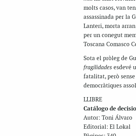
molts casos, van teni
assassinada per la G
Lanteri, morta arran
per un conegut membr
Toscana Comasco Com
Sota el pròleg de Gu
fragilidades
esdevé un
fatalitat, però sense
democràtiques assoli
LLIBRE
Catálogo de decisio
Autor: Toni Álvaro
Editorial: El Lokal