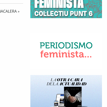
BACALERA
»