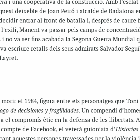
era
i una cooperativa de la construcció. Amb l’esclat 
aquest deixeble de Joan Peiró i alcalde de Badalona e
ecidir entrar al front de batalla i, després de caure f
 a l’exili, Manent va passar pels camps de concentraci
s i no va ser fins acabada la Segona Guerra Mundial q
n va escriure retalls dels seus admirats Salvador Seguí
Layret.
morir el 1984, figura entre els personatges que Toni
ogo de decisiones y fragilidades
. Un compendi d’homes
ca el compromís ètic en la defensa de les llibertats. A
u compte de Facebook, el veterà guionista d’
Historias
cant aquestes persones travessades per la violència i