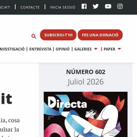
CIA’T
CONTACTE
INICIA SESSIÓ
SUBSCRIU-T'HI
FES UNA DONACIÓ
INVESTIGACIÓ
ENTREVISTA
OPINIÓ
GALERIES
PAPER
NÚMERO 602
Juliol 2026
it
ia, cosa
ulsar la