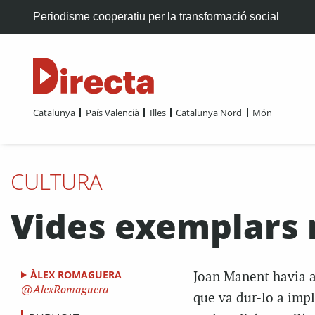
Periodisme cooperatiu per la transformació social
Catalunya
País Valencià
Illes
Catalunya Nord
Món
CULTURA
Vides exemplars r
ÀLEX ROMAGUERA
Joan Manent havia an
AlexRomaguera
que va dur-lo a impl