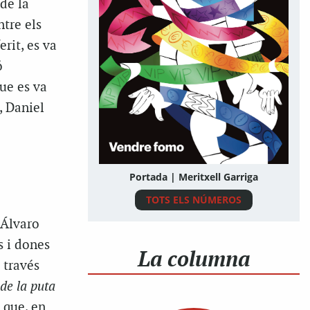
de la
ntre els
erit, es va
ó
ue es va
, Daniel
Portada | Meritxell Garriga
TOTS ELS NÚMEROS
 Álvaro
 i dones
La columna
 través
 de la puta
 que, en