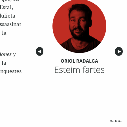
Estal,
Julieta
ssassinat
 la
Anterior
◀︎
Sigu
▶︎
iones y
ORIOL RADALGA
 la
Esteim fartes
conquestes
Publicitat