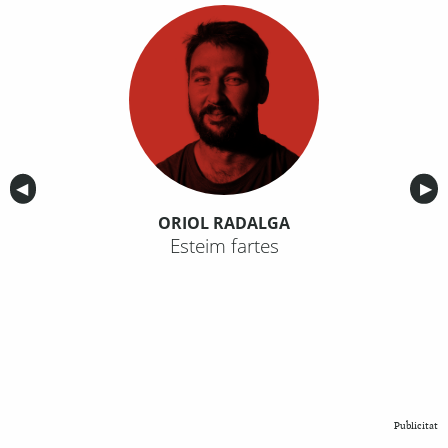
Anterior
◀︎
Sig
▶︎
ORIOL RADALGA
Esteim fartes
Publicitat