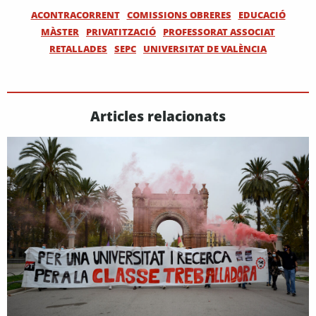
ACONTRACORRENT
COMISSIONS OBRERES
EDUCACIÓ
MÀSTER
PRIVATITZACIÓ
PROFESSORAT ASSOCIAT
RETALLADES
SEPC
UNIVERSITAT DE VALÈNCIA
Articles relacionats