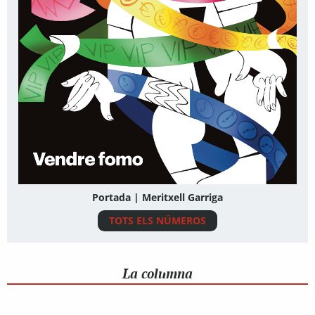
Portada | Meritxell Garriga
TOTS ELS NÚMEROS
La columna