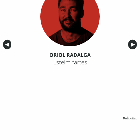
Anterior
◀︎
Sig
▶︎
ORIOL RADALGA
Esteim fartes
Publicitat