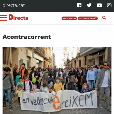
directa.cat
SUBSCRIU-T'HI
FES UNA DONACIÓ
Acontracorrent