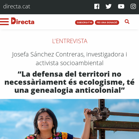
directa.cat
SUBSCRIU-T'HI
FES UNA DONACIÓ
L'ENTREVISTA
Josefa Sánchez Contreras, investigadora i
activista socioambiental
“La defensa del territori no
necessàriament és ecologisme, té
una genealogia anticolonial”