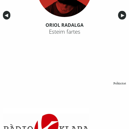
Anterior
◀︎
Sig
▶︎
ORIOL RADALGA
Esteim fartes
Publicitat