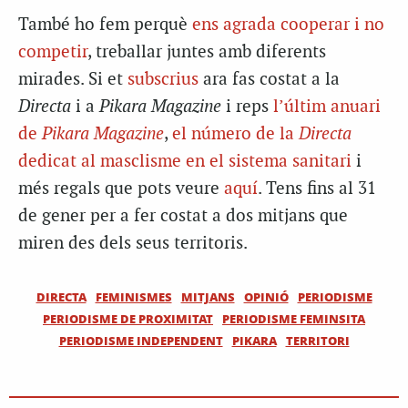
També ho fem perquè
ens agrada cooperar i no
competir
, treballar juntes amb diferents
mirades. Si et
subscrius
ara fas costat a la
Directa
i a
Pikara Magazine
i reps
l’últim anuari
de
Pikara Magazine
,
el número de la
Directa
dedicat al masclisme en el sistema sanitari
i
més regals que pots veure
aquí
. Tens fins al 31
de gener per a fer costat a dos mitjans que
miren des dels seus territoris.
DIRECTA
FEMINISMES
MITJANS
OPINIÓ
PERIODISME
PERIODISME DE PROXIMITAT
PERIODISME FEMINSITA
PERIODISME INDEPENDENT
PIKARA
TERRITORI