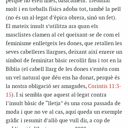
perquè no eren fines, bàsicament. Treballar
molt i en treballs físics adoba tot, també la pell
(no és un al·legat d’èpica obrera, sinó un fet).
El mateix insult s’utilitza ara quan els
masclistes clamen al cel queixant-se de com el
feminisme enlletgeix les dones, que retallen les
seves cabelleres llargues, deixant així enrere un
símbol de feminitat bàsic recollit fins i tot en la
Bíblia (el cabell llarg de les dones s’entén com
un vel natural que déu ens ha donat, perquè és
la nostra obligació ser amagades,
Corintis 11:3-
15
). I si sembla que aquest al·legat contra
l’insult bàsic de “lletja” és una cosa passada de
moda i que no ve al cas, aquí queda un exemple
gràfic i resumit d’allò que vull dir, a cop de