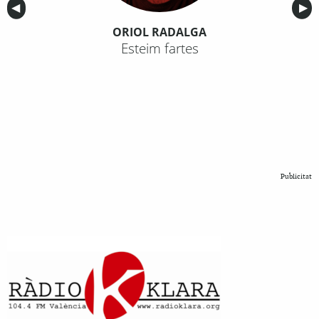
Anterior
◀︎
Sig
▶︎
ORIOL RADALGA
Esteim fartes
Publicitat