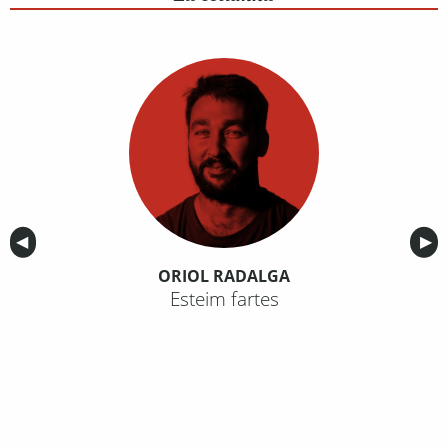
Anterior
◀︎
Sig
▶︎
ORIOL RADALGA
Esteim fartes