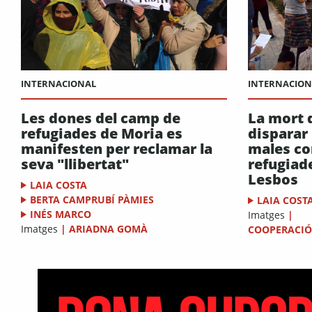
INTERNACION
INTERNACIONAL
La mort 
Les dones del camp de
disparar 
refugiades de Moria es
males co
manifesten per reclamar la
refugiad
seva "llibertat"
Lesbos
LAIA COSTA
BERTA CAMPRUBÍ PÀMIES
LAIA COST
INÉS MARCO
Imatges
|
Imatges
|
ARIADNA GOMÀ
COOPERACIÓ 