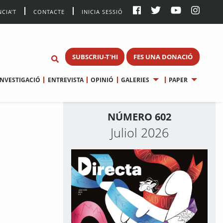
CIA’T
CONTACTE
INICIA SESSIÓ
SUBSCRIU-T'HI
FES UNA DONACIÓ
INVESTIGACIÓ
ENTREVISTA
OPINIÓ
GALERIES
PAPER
NÚMERO 602
Juliol 2026