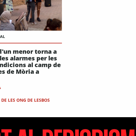
AL
d'un menor torna a
les alarmes per les
ndicions al camp de
es de Mòria a
A
DE LES ONG DE LESBOS