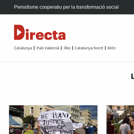
Periodisme cooperatiu per la transformació social
Catalunya
País Valencià
Illes
Catalunya Nord
Món