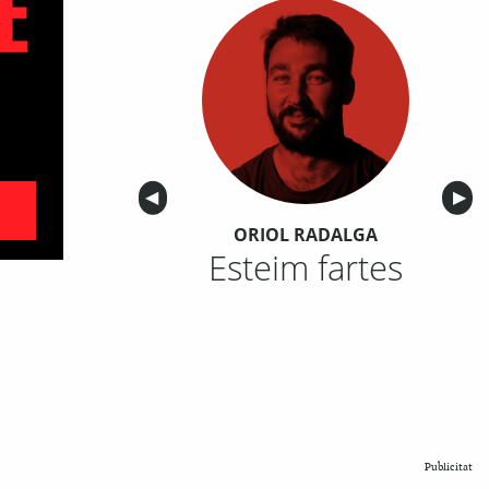
Anterior
◀︎
Sigu
▶︎
ORIOL RADALGA
Esteim fartes
Publicitat