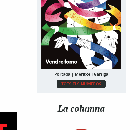
Portada | Meritxell Garriga
TOTS ELS NÚMEROS
La columna