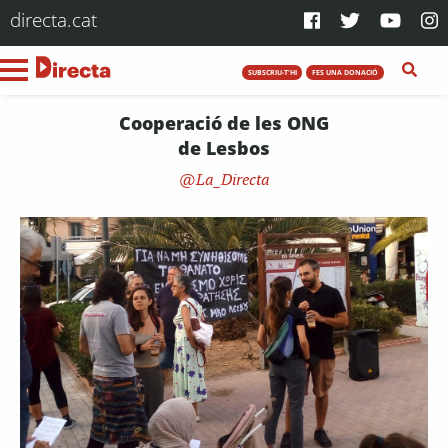
directa.cat
SUBSCRIU-T'HI
FES UNA DONACIÓ
Cooperació de les ONG
de Lesbos
La_Directa