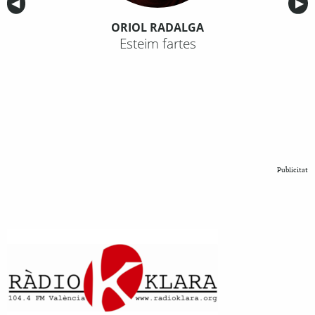
Anterior
◀︎
Sig
▶︎
ORIOL RADALGA
Esteim fartes
Publicitat