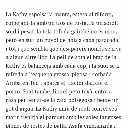
L
a Kathy espolsa la manta, estesa al filferro,
colpejant-la amb un tros de fusta. Fa un soroll
sord i pesat, la tela tofuda gairebé no es mou,
però en surt un núvol de pols a cada patacada,
i tot i que sembla que desapareix només se’n va
a algun altre lloc. La pell de sota el braç de la
Kathy es balanceja amb cada cop, i la suor se li
refreda a l’esquena grossa, pigosa i corbada.
Arriba en Ted i aparca el tractor darrere el
porxo. Suat també dins el peto texà, entra a
casa per rentar-se la cara polsegosa i beure un
got d’aigua. La Kathy mira de reüll com el seu
marit trepitja el parquet amb les soles fangoses
plenes de restes de palla. Agafa embranzida i