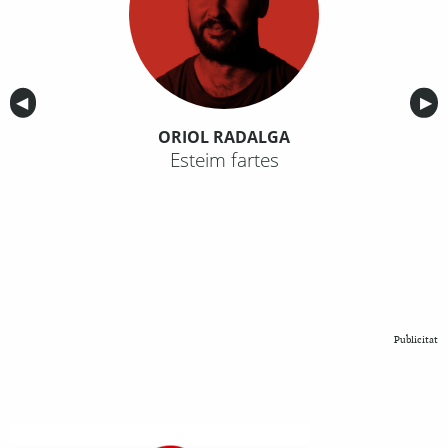
Anterior
◀︎
Sig
▶︎
ORIOL RADALGA
Esteim fartes
Publicitat