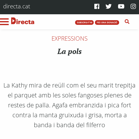
directa.cat
SUBSCRIU-T'HI
FES UNA DONACIÓ
EXPRESSIONS
La pols
La Kathy mira de reüll com el seu marit trepitja
el parquet amb les soles fangoses plenes de
restes de palla. Agafa embranzida i pica fort
contra la manta gruixuda i grisa, morta a
banda i banda del filferro