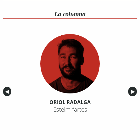
La columna
Anterior
◀︎
Sig
▶︎
ORIOL RADALGA
Esteim fartes