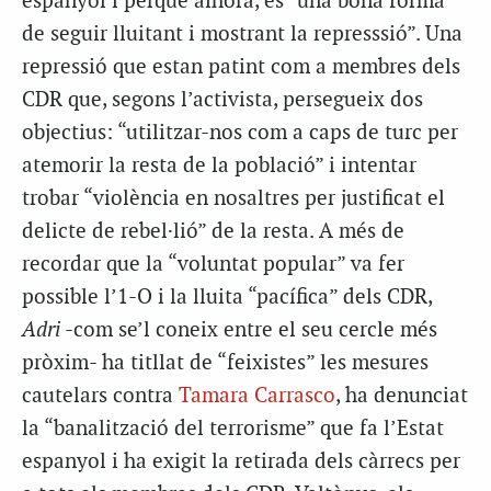
espanyol i perquè alhora, és “una bona forma
de seguir lluitant i mostrant la represssió”. Una
repressió que estan patint com a membres dels
CDR que, segons l’activista, persegueix dos
objectius: “utilitzar-nos com a caps de turc per
atemorir la resta de la població” i intentar
trobar “violència en nosaltres per justificat el
delicte de rebel·lió” de la resta. A més de
recordar que la “voluntat popular” va fer
possible l’1-O i la lluita “pacífica” dels CDR,
Adri
-com se’l coneix entre el seu cercle més
pròxim- ha titllat de “feixistes” les mesures
cautelars contra
Tamara Carrasco
, ha denunciat
la “banalització del terrorisme” que fa l’Estat
espanyol i ha exigit la retirada dels càrrecs per