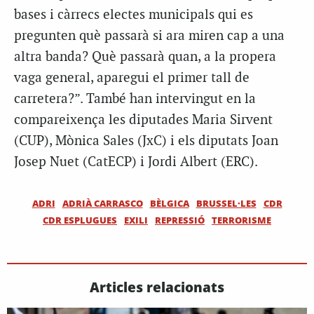
bases i càrrecs electes municipals qui es
pregunten què passarà si ara miren cap a una
altra banda? Què passarà quan, a la propera
vaga general, aparegui el primer tall de
carretera?”. També han intervingut en la
compareixença les diputades Maria Sirvent
(CUP), Mònica Sales (JxC) i els diputats Joan
Josep Nuet (CatECP) i Jordi Albert (ERC).
ADRI
ADRIÀ CARRASCO
BÈLGICA
BRUSSEL·LES
CDR
CDR ESPLUGUES
EXILI
REPRESSIÓ
TERRORISME
Articles relacionats