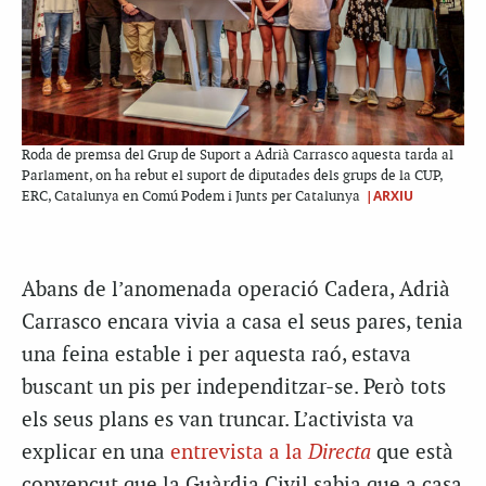
Roda de premsa del Grup de Suport a Adrià Carrasco aquesta tarda al
Parlament, on ha rebut el suport de diputades dels grups de la CUP,
|ARXIU
ERC, Catalunya en Comú Podem i Junts per Catalunya
Abans de l’anomenada operació Cadera, Adrià
Carrasco encara vivia a casa el seus pares, tenia
una feina estable i per aquesta raó, estava
buscant un pis per independitzar-se. Però tots
els seus plans es van truncar. L’activista va
explicar en una
entrevista a la
Directa
que està
convençut que la Guàrdia Civil sabia que a casa