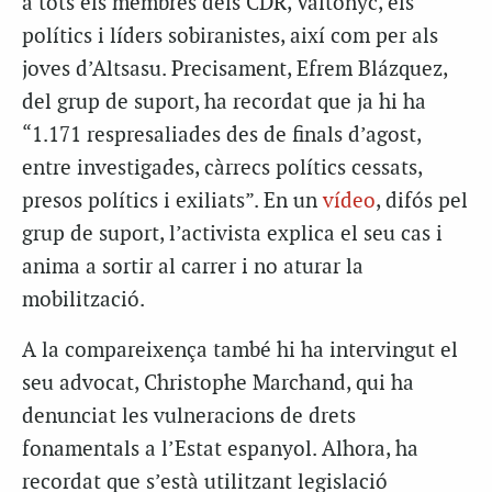
a tots els membres dels CDR, Valtònyc, els
polítics i líders sobiranistes, així com per als
joves d’Altsasu. Precisament, Efrem Blázquez,
del grup de suport, ha recordat que ja hi ha
“1.171 respresaliades des de finals d’agost,
entre investigades, càrrecs polítics cessats,
presos polítics i exiliats”. En un
vídeo
, difós pel
grup de suport, l’activista explica el seu cas i
anima a sortir al carrer i no aturar la
mobilització.
A la compareixença també hi ha intervingut el
seu advocat, Christophe Marchand, qui ha
denunciat les vulneracions de drets
fonamentals a l’Estat espanyol. Alhora, ha
recordat que s’està utilitzant legislació