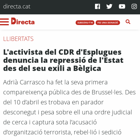
directa.cat
SUBSCRIU-T'HI
FES UNA DONACIÓ
LLIBERTATS
L'activista del CDR d'Esplugues
denuncia la repressió de l'Estat
des del seu exili a Bèlgica
Adrià Carrasco ha fet la seva primera
compareixença pública des de Brussel·les. Des
del 10 d’abril es trobava en parador
desconegut i pesa sobre ell una ordre judicial
de cerca i captura sota l’acusació
d’organització terrorista, rebel·lió i sedició