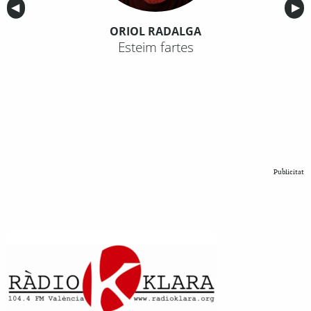
Anterior
◀︎
Sig
▶︎
ORIOL RADALGA
Esteim fartes
Publicitat