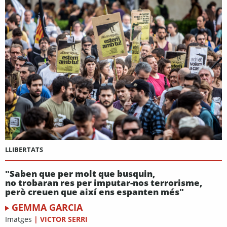
LLIBERTATS
"Saben que per molt que busquin,
no trobaran res per imputar-nos terrorisme,
però creuen que així ens espanten més"
GEMMA GARCIA
Imatges
|
VICTOR SERRI