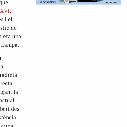
 que
 XVI
,
s i el
stre de
a era una
 trampa.
n
la
tradretà
recta
nçant la
’actual
bert des
stència
és una