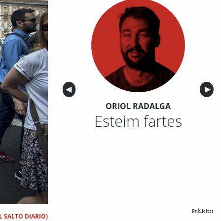
Anterior
◀︎
Sigu
▶︎
ORIOL RADALGA
Esteim fartes
Publicitat
L SALTO DIARIO)