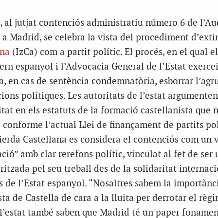
 al jutjat contenciós administratiu número 6 de l’Au
a Madrid, se celebra la vista del procediment d’exti
ana
(IzCa) com a partit polític. El procés, en el qual e
vern espanyol i l’Advocacia General de l’Estat exerce
a, en cas de sentència condemnatòria, esborrar l’agr
cions polítiques. Les autoritats de l’estat argumente
tat en els estatuts de la formació castellanista que 
s conforme l’actual Llei de finançament de partits pol
ierda Castellana es considera el contenciós com un v
ació” amb clar rerefons polític, vinculat al fet de ser
ritzada pel seu treball des de la solidaritat internaci
s de l’Estat espanyol. “Nosaltres sabem la importànc
ta de Castella de cara a la lluita per derrotar el règi
 l’estat també saben que Madrid té un paper fonament