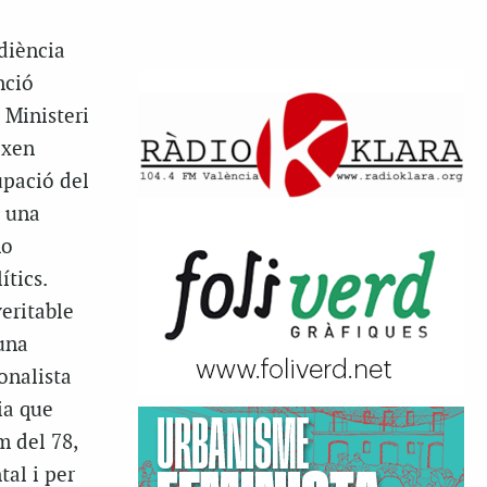
diència
nció
l Ministeri
ixen
upació del
n una
no
ítics.
eritable
 una
onalista
ia que
m del 78,
al i per