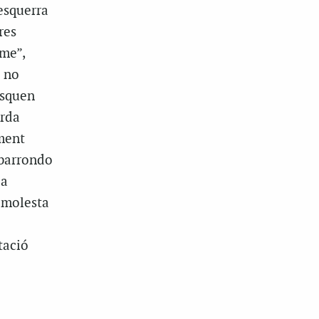
’esquerra
res
sme”,
a no
usquen
erda
ment
Ibarrondo
la
e molesta
tació