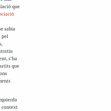
slació que
ociació
se sabia
 pel
s,
tratiu
ent, s’ha
artits que
ions
ments
Izquierda
l context