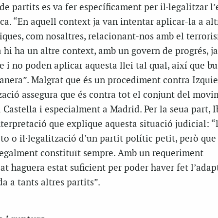
de partits es va fer específicament per il·legalitzar l
a. “En aquell context ja van intentar aplicar-la a alt
iques, com nosaltres, relacionant-nos amb el terrori
a hi ha un altre context, amb un govern de progrés, j
me i no poden aplicar aquesta llei tal qual, així que b
manera”. Malgrat que és un procediment contra Izqui
zació assegura que és contra tot el conjunt del movi
 Castella i especialment a Madrid. Per la seua part, 
erpretació que explique aquesta situació judicial: “
cto o il·legalització d’un partit polític petit, però qu
 legalment constituït sempre. Amb un requeriment
at haguera estat suficient per poder haver fet l’adap
 a tants altres partits”.