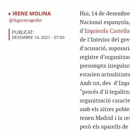
IRENE MOLINA
Hui, 14 de desembre,
lugaracogedor
Nacional espanyola, 
d’
Izquierda Castell
PUBLICAT:
DESEMBRE 14, 2021 - 07:00
de l’Interior del go
d’acusació, suposari
registre d’organitza
presumpta irregulari
estarien actualitzat
Amb tot, des d’Izqu
“procés d’il·legalitz
organització caracte
amb els altres poble
tenen Madrid i la res
però els aparells de