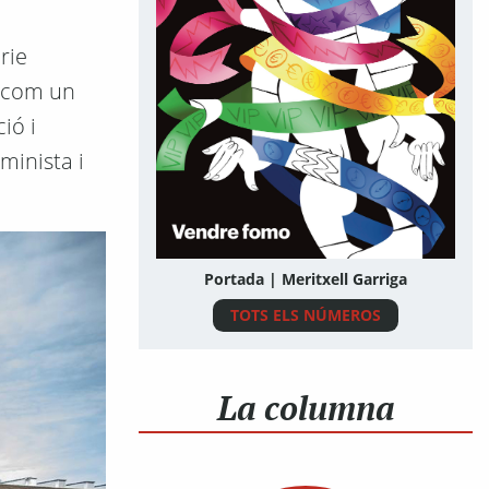
rie
l com un
ió i
minista i
Portada | Meritxell Garriga
TOTS ELS NÚMEROS
La columna