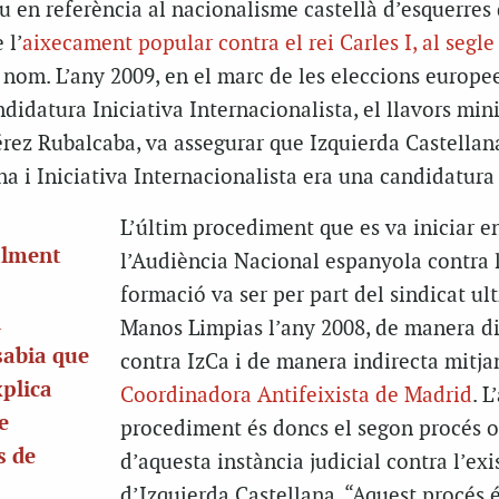
diu en referència al nacionalisme castellà d’esquerres
 l’
aixecament popular contra el rei Carles I, al segle
om. L’any 2009, en el marc de les eleccions europee
didatura Iniciativa Internacionalista, el llavors mini
Pérez Rubalcaba, va assegurar que Izquierda Castellan
a i Iniciativa Internacionalista era una candidatura
L’últim procediment que es va iniciar e
ialment
l’Audiència Nacional espanyola contra 
formació va ser per part del sindicat ul
a
Manos Limpias l’any 2008, de manera di
sabia que
contra IzCa i de manera indirecta mitja
xplica
Coordinadora Antifeixista de Madrid
. L
e
procediment és doncs el segon procés o
s de
d’aquesta instància judicial contra l’exi
d’Izquierda Castellana. “Aquest procés 