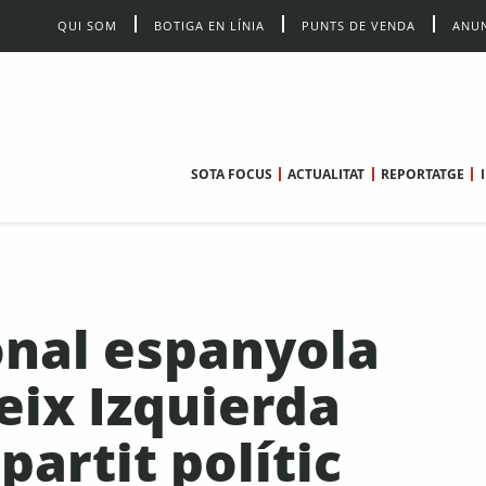
QUI SOM
BOTIGA EN LÍNIA
PUNTS DE VENDA
ANUN
SOTA FOCUS
ACTUALITAT
REPORTATGE
onal espanyola
geix Izquierda
partit polític