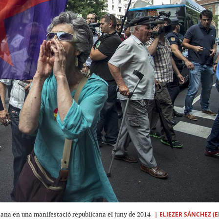
|
ELIEZER SÁNCHEZ (E
lana en una manifestació republicana el juny de 2014