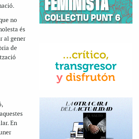
mació.
 que no
molesta és
r al gener
òria de
ització
,
 aquestes
lar. En
uner