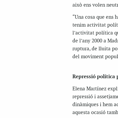
això ens volen neutr
“Una cosa que ens ha 
tenim activitat polí
l’activitat política 
de l’any 2000 a Madr
ruptura, de lluita p
del moviment popular
Repressió política
Elena Martínez expli
repressió i assetjam
dinàmiques i hem ac
aquesta ocasió tam