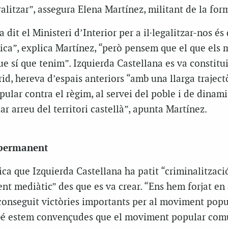
alitzar”, assegura Elena Martínez, militant de la for
dit el Ministeri d’Interior per a il·legalitzar-nos és
tica”, explica Martínez, “però pensem que el que els 
que sí que tenim”. Izquierda Castellana es va constitui
id, hereva d’espais anteriors “amb una llarga traject
opular contra el règim, al servei del poble i de dinam
 arreu del territori castellà”, apunta Martínez.
 permanent
ca que Izquierda Castellana ha patit “criminalització
ent mediàtic” des que es va crear. “Ens hem forjat en
onseguit victòries importants per al moviment popu
bé estem convençudes que el moviment popular com