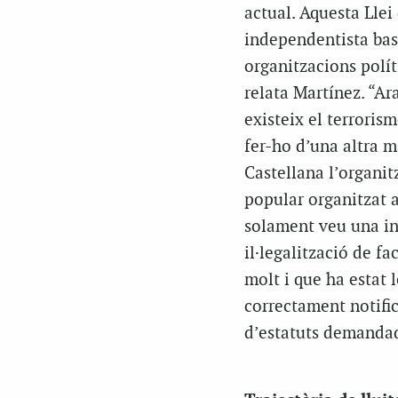
actual. Aquesta Llei 
independentista basc
organitzacions polít
relata Martínez. “Ar
existeix el terroris
fer-ho d’una altra 
Castellana l’organit
popular organitzat a
solament veu una int
il·legalització de fa
molt i que ha estat
correctament notific
d’estatuts demandada