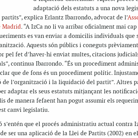
adaptació dels estatuts a una nova legi
 partits”, explica Erlantz Ibarrondo, advocat de l’
Ass
e Madrid
. “A IzCa no li va arribar oficialment mai cap
ueriments es van enviar a domicilis individuals que 
anització. Aquests són públics i coneguts prèviament
or pel fet d’haver-hi enviat multes, citacions judicial
als”, continua Ibarrondo. “És un procediment adminis
 clar que de fons és un procediment polític. Injustam
ó de l’organització i la liquidació del partit”. Altres p
per adaptar els seus estatuts mitjançant les notificac
ilis de manera fefaent han pogut assumir els requeri
st canvi legislatiu.
ó s’entén que el procés administratiu actual contra 
de ser una aplicació de la Llei de Partits (2002) en e