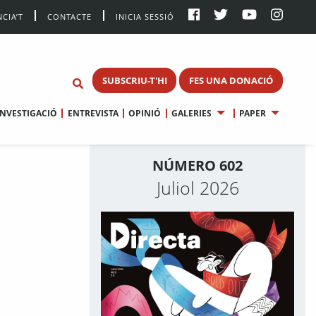
CIA’T
CONTACTE
INICIA SESSIÓ
SUBSCRIU-T'HI
FES UNA DONACIÓ
INVESTIGACIÓ
ENTREVISTA
OPINIÓ
GALERIES
PAPER
NÚMERO 602
Juliol 2026