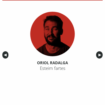
Anterior
◀︎
Sig
▶︎
ORIOL RADALGA
Esteim fartes