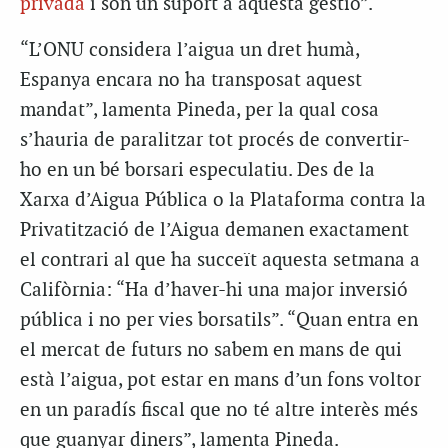
privada
i són un suport a aquesta gestió”.
“L’ONU considera l’aigua un dret humà,
Espanya encara no ha transposat aquest
mandat”, lamenta Pineda, per la qual cosa
s’hauria de paralitzar tot procés de convertir-
ho en un bé borsari especulatiu. Des de la
Xarxa d’Aigua Pública o la Plataforma contra la
Privatització de l’Aigua demanen exactament
el contrari al que ha succeït aquesta setmana a
Califòrnia: “Ha d’haver-hi una major inversió
pública i no per vies borsatils”. “Quan entra en
el mercat de futurs no sabem en mans de qui
està l’aigua, pot estar en mans d’un fons voltor
en un paradís fiscal que no té altre interès més
que guanyar diners”, lamenta Pineda.