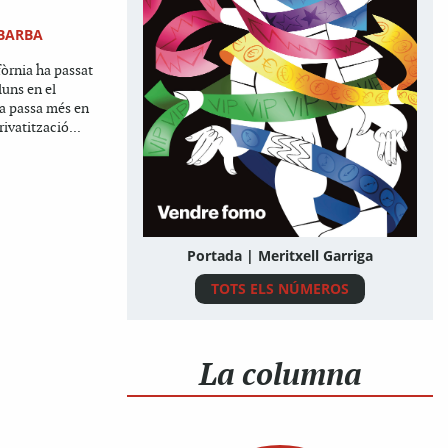
 BARBA
ifòrnia ha passat
luns en el
na passa més en
rivatització...
Portada | Meritxell Garriga
TOTS ELS NÚMEROS
La columna