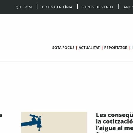
QUI SOM
BOTIGA EN LÍNIA
PUNTS DE VENDA
ANUN
SOTA FOCUS
ACTUALITAT
REPORTATGE
s
Les conseqü
la cotitzaci
l'aigua al m