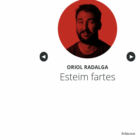
Anterior
◀︎
Sigu
▶︎
ORIOL RADALGA
Esteim fartes
Publicitat