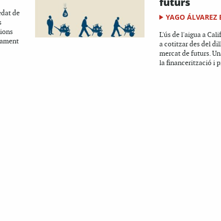
futurs
edat de
YAGO ÁLVAREZ
s
sions
L'ús de l'aigua a Cal
rament
a cotitzar des del dil
mercat de futurs. U
la financerització i p