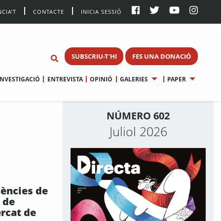
CIA’T
CONTACTE
INICIA SESSIÓ
SUBSCRIU-T'HI
FES UNA DONACIÓ
INVESTIGACIÓ
ENTREVISTA
OPINIÓ
GALERIES
PAPER
NÚMERO 602
Juliol 2026
ències de
ó de
ercat de