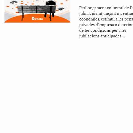
Perllongament voluntari de l'
jubilació mitjançant incentiu
econòmics, estímul a les pen
privades d'empresa o deterio
de les condicions per a les
jubilacions anticipades...