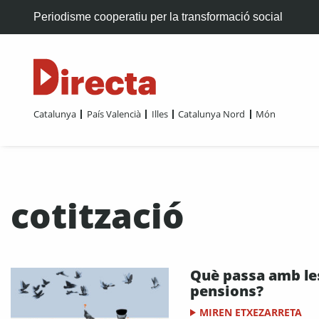
Periodisme cooperatiu per la transformació social
Catalunya
País Valencià
Illes
Catalunya Nord
Món
cotització
Què passa amb le
pensions?
MIREN ETXEZARRETA