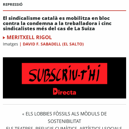
REPRESSIÓ
El sindicalisme català es mobilitza en bloc
contra la condemna a la treballadora i cinc
sindicalistes més del cas de La Suiza
MERITXELL RIGOL
Imatges
|
DAVID F. SABADELL (EL SALTO)
ELS LOBBIES FÒSSILS ALS MÒDULS DE
«
SOSTENIBILITAT
ELS TEATRES, REFUGIS CLIMÀTICS, ARTÍSTICS I SOCIALS