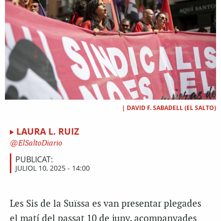
|
DAVID F. SABADELL (EL SALTO)
LAURA L. RUIZ
ElSaltoDiario
PUBLICAT:
JULIOL 10, 2025 - 14:00
Les Sis de la Suïssa es van presentar plegades
el matí del passat 10 de juny, acompanyades