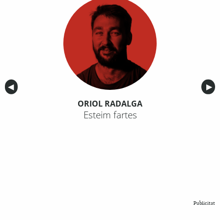
Anterior
◀︎
Sig
▶︎
ORIOL RADALGA
Esteim fartes
Publicitat