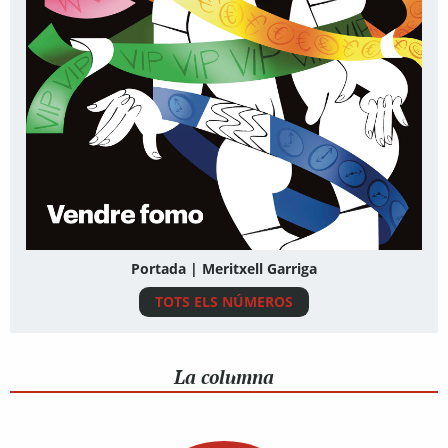
Portada | Meritxell Garriga
TOTS ELS NÚMEROS
La columna