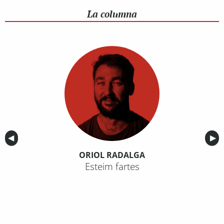
La columna
Anterior
◀︎
Sig
▶︎
ORIOL RADALGA
Esteim fartes