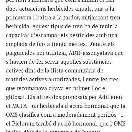
per Adif s'indicava que com a mínim es fan
dues actuacions herbicides anuals, una a la
primavera i l’altra a la tardor, mitjançant tren
herbicida. Aquest tipus de tren ha de tenir la
capacitat d’escampar els pesticides amb una
amplada de fins a trenta metres. D'entre els
plaguicides per utilitzar, ADIF assenyalava que
s’havien de fer servir aquelles substàncies
actives dins de la llista comunitària de
matèries actives autoritzades, i entre les tres
que recomanava citava en primer lloc el
glifosat. Els altres dos proposats per Adif eren
el MCPA –un herbicida d’acció hormonal que la
OMS clasifica com a moderadament perillós– i
el Picloram també d’acció hormonal, que l’OMS