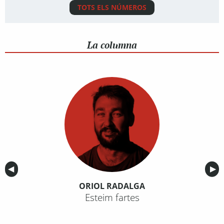
TOTS ELS NÚMEROS
La columna
Anterior
◀︎
Sig
▶︎
ORIOL RADALGA
Esteim fartes