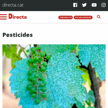
directa.cat
SUBSCRIU-T'HI
FES UNA DONACIÓ
Pesticides