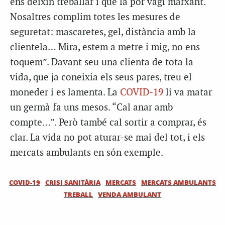
ens deixin treballar i que la por vagi marxant.
Nosaltres complim totes les mesures de
seguretat: mascaretes, gel, distància amb la
clientela… Mira, estem a metre i mig, no ens
toquem”. Davant seu una clienta de tota la
vida, que ja coneixia els seus pares, treu el
moneder i es lamenta. La
COVID-19
li va matar
un germà fa uns mesos. “Cal anar amb
compte…”. Però també cal sortir a comprar, és
clar. La vida no pot aturar-se mai del tot, i els
mercats ambulants en són exemple.
COVID-19
CRISI SANITÀRIA
MERCATS
MERCATS AMBULANTS
TREBALL
VENDA AMBULANT