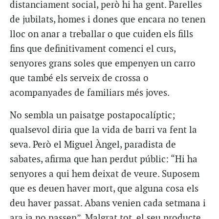
distanciament social, però hi ha gent. Parelles
de jubilats, homes i dones que encara no tenen
lloc on anar a treballar o que cuiden els fills
fins que definitivament comenci el curs,
senyores grans soles que empenyen un carro
que també els serveix de crossa o
acompanyades de familiars més joves.
No sembla un paisatge postapocalíptic;
qualsevol diria que la vida de barri va fent la
seva. Però el Miguel Àngel, paradista de
sabates, afirma que han perdut públic: “Hi ha
senyores a qui hem deixat de veure. Suposem
que es deuen haver mort, que alguna cosa els
deu haver passat. Abans venien cada setmana i
ara ja no passen”. Malgrat tot, el seu producte