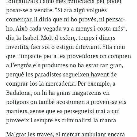
formalitzats i amb més burocràcia per poder
posar-se a vendre. “Si ara algú volgués
començar, li diria que ni ho provés, ni pensar-
ho. Això cada vegada va a menys i costa més”,
diu la Isabel. Molt d’esforç, temps i diners
invertits, faci sol o estigui diluviant. Ella creu
que l’impacte per a les proveïdores on compren
a l’engròs els productes no ha estat tan gran,
perquè les paradistes segueixen havent de
comprar-los la mercaderia. Per exemple, a
Badalona, on hi ha grans magatzems en
polígons on també acostumen a proveir-se els
manters, sense que es persegueixi mai a qui
proveeix i sempre es criminalitzi la manta.
Malgrat les traves, el mercat ambulant encara