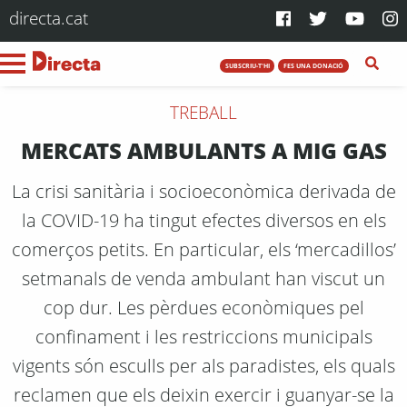
directa.cat
SUBSCRIU-T'HI
FES UNA DONACIÓ
TREBALL
MERCATS AMBULANTS A MIG GAS
La crisi sanitària i socioeconòmica derivada de
la COVID-19 ha tingut efectes diversos en els
comerços petits. En particular, els ‘mercadillos’
setmanals de venda ambulant han viscut un
cop dur. Les pèrdues econòmiques pel
confinament i les restriccions municipals
vigents són esculls per als paradistes, els quals
reclamen que els deixin exercir i guanyar-se la