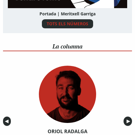
Portada | Meritxell Garriga
TOTS ELS NÚMEROS
La columna
Anterior
◀︎
Sig
▶︎
ORIOL RADALGA