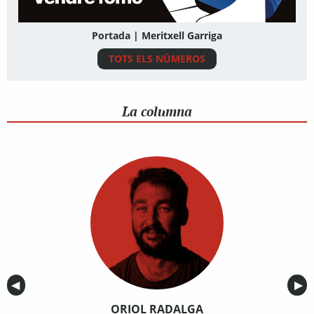
Portada | Meritxell Garriga
TOTS ELS NÚMEROS
La columna
Anterior
◀︎
Sig
▶︎
ORIOL RADALGA