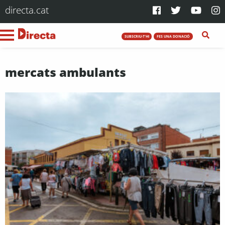
directa.cat
SUBSCRIU-T'HI
FES UNA DONACIÓ
mercats ambulants