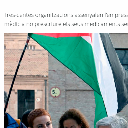
Tres-centes organitzacions assenyalen l’empresa 
mèdic a no prescriure els seus medicaments semp