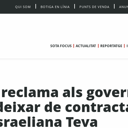
QUI SOM
BOTIGA EN LÍNIA
PUNTS DE VENDA
ANUN
SOTA FOCUS
ACTUALITAT
REPORTATGE
 reclama als gove
 deixar de contract
sraeliana Teva