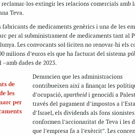
r reclamar-los extingir les relacions comercials amb l
iana Teva.
ls fabricants de medicaments genèrics
i una de les e
arc per al subministrament de medicaments tant al P
unya. Les convocants sol·liciten no renovar-hi els c
00 milions d’euros els que ha facturat del sistema pú
al
–
amb dades de 2023
.
Denuncien que les administracions
nts de
contribueixen així a finançar les políti
de les
d’ocupació,
apartheid
i genocidi a Palest
marc per
través del pagament d’impostos a l’Est
icaments
d’Israel, els dividends als fons sioniste
conformen l’accionaritat de Teva i les 
que l’empresa fa a l’exèrcit”. Les conce