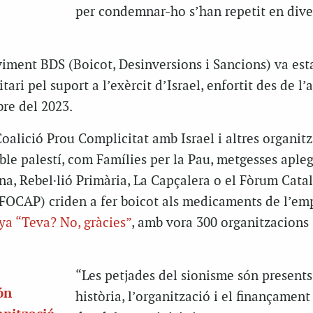
per condemnar-ho s’han repetit en dive
iment BDS (Boicot, Desinversions i Sancions) va est
tari pel suport a l’exèrcit d’Israel, enfortit des de l’
re del 2023.
oalició Prou Complicitat amb Israel i altres organit
ble palestí, com Famílies per la Pau, metgesses aple
ina, Rebel·lió Primària, La Capçalera o el Fòrum Cata
(FOCAP) criden a fer boicot als medicaments de l’em
a “Teva? No, gràcies”
, amb vora 300 organitzacions
“Les petjades del sionisme són presents
ón
història, l’organització i el finançamen