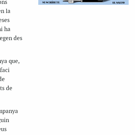
ons
en la
eses
hi ha
tegen des
nya que,
faci
de
ts de
campanya
guin
eus