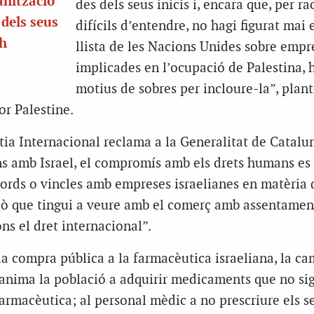
anització
des dels seus inicis i, encara que, per ra
 dels seus
difícils d’entendre, no hagi figurat mai 
th
llista de les Nacions Unides sobre empr
implicades en l’ocupació de Palestina, 
motius de sobres per incloure-la”, plan
or Palestine.
ia Internacional reclama a la Generalitat de Catalu
ns amb Israel, el compromís amb els drets humans es 
acords o vincles amb empreses israelianes en matèria 
allò que tingui a veure amb el comerç amb assentamen
ons el dret internacional”.
r la compra pública a la farmacèutica israeliana, la 
 anima la població a adquirir medicaments que no si
armacèutica; al personal mèdic a no prescriure els s