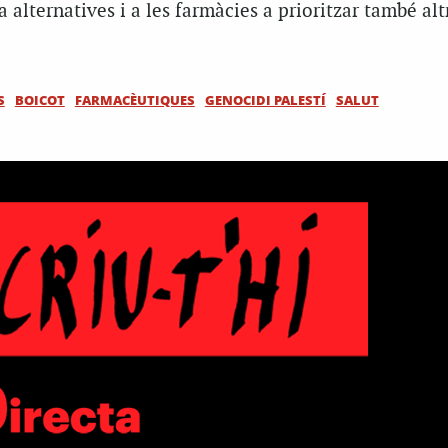
 alternatives i a les farmàcies a prioritzar també alt
S
BOICOT
FARMACÈUTIQUES
GENOCIDI PALESTÍ
SALUT