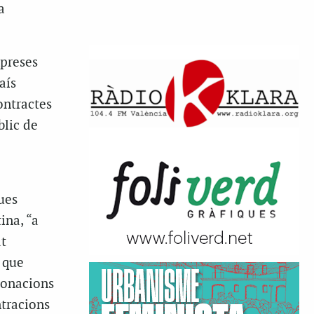
a
mpreses
aís
ontractes
blic de
ques
ina, “a
at
s que
donacions
ntracions