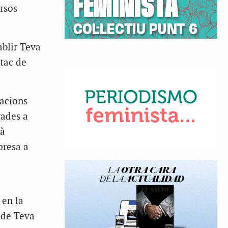
rsos
ablir Teva
atac de
zacions
gades a
là
presa a
 en la
t de Teva