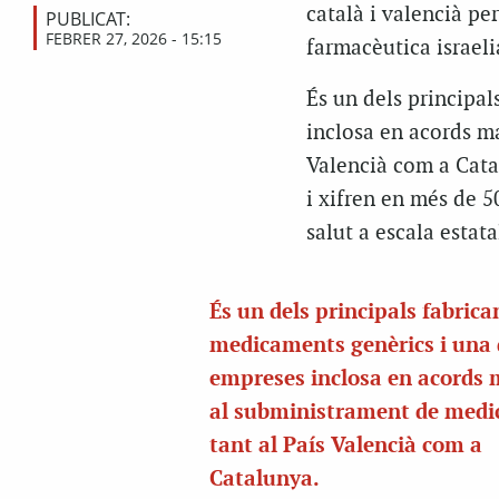
català i valencià pe
PUBLICAT:
FEBRER 27, 2026 - 15:15
farmacèutica israel
És un dels principa
inclosa en acords m
Valencià com a Catal
i xifren en més de 5
salut a escala estat
És un dels principals fabrica
medicaments genèrics i una 
empreses inclosa en acords 
al subministrament de med
tant al País Valencià com a
Catalunya.