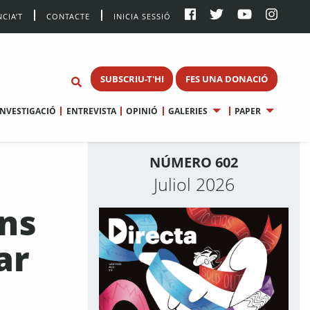
CIA’T
CONTACTE
INICIA SESSIÓ
SUBSCRIU-T'HI
FES UNA DONACIÓ
INVESTIGACIÓ
ENTREVISTA
OPINIÓ
GALERIES
PAPER
NÚMERO 602
Juliol 2026
rns
ar