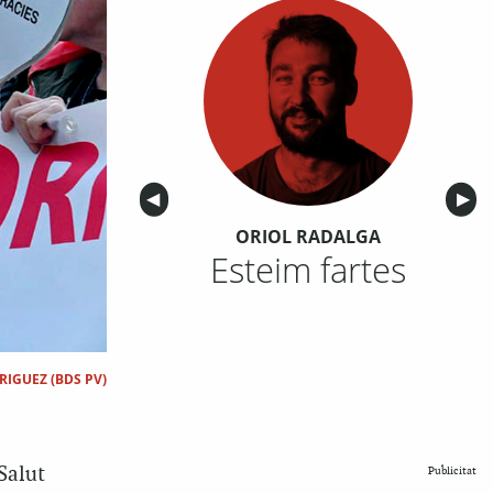
Anterior
◀︎
Sigu
▶︎
ORIOL RADALGA
Esteim fartes
RIGUEZ (BDS PV)
Salut
Publicitat