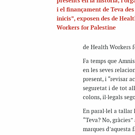
presents en la història, l’org
i el finançament de Teva des
inicis”, exposen des de Heal
Workers for Palestine
de Health Workers f
Fa temps que Amnist
en les seves relacio
present, i “revisar 
seguretat i de tot 
colons, il·legals seg
En paral·lel a talla
“Teva? No, gràcies”
marques d’aquesta f