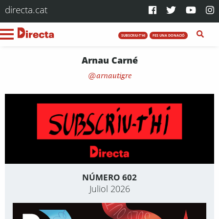
directa.cat
SUBSCRIU-T'HI
FES UNA DONACIÓ
Arnau Carné
arnautigre
NÚMERO 602
Juliol 2026