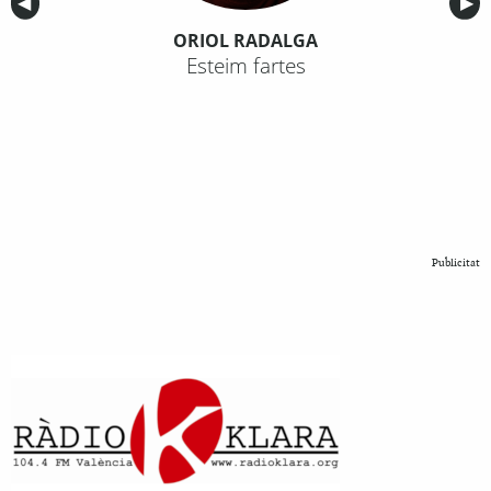
Anterior
◀︎
Sig
▶︎
ORIOL RADALGA
Esteim fartes
Publicitat