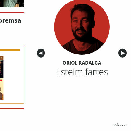
_premsa
Anterior
◀︎
Sigu
▶︎
ORIOL RADALGA
Esteim fartes
Publicitat