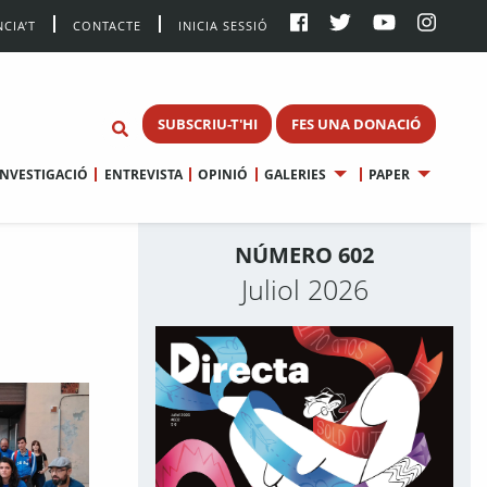
CIA’T
CONTACTE
INICIA SESSIÓ
SUBSCRIU-T'HI
FES UNA DONACIÓ
INVESTIGACIÓ
ENTREVISTA
OPINIÓ
GALERIES
PAPER
NÚMERO 602
Juliol 2026