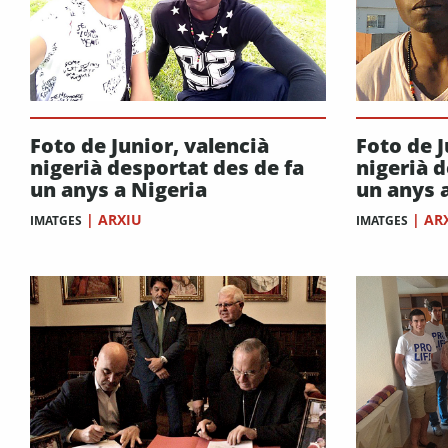
Foto de Junior, valencià
Foto de J
nigerià desportat des de fa
nigerià d
un anys a Nigeria
un anys 
|
ARXIU
|
AR
IMATGES
IMATGES