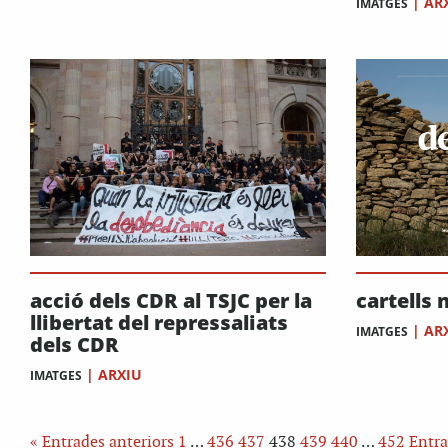
|
AR
IMATGES
acció dels CDR al TSJC per la
cartells 
llibertat del repressaliats
|
AR
IMATGES
dels CDR
|
ARXIU
IMATGES
« Entrades anteriors
1
…
436
437
438
439
440
…
452
Entra