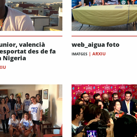
unior, valencià
web_aigua foto
esportat des de fa
|
ARXIU
IMATGES
a Nigeria
XIU