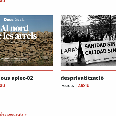
XIU
nous aplec-02
desprivatització
XIU
|
ARXIU
IMATGES
des següents »