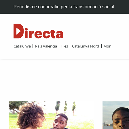
Periodisme cooperatiu per la transformació social
Catalunya
País Valencià
Illes
Catalunya Nord
Món