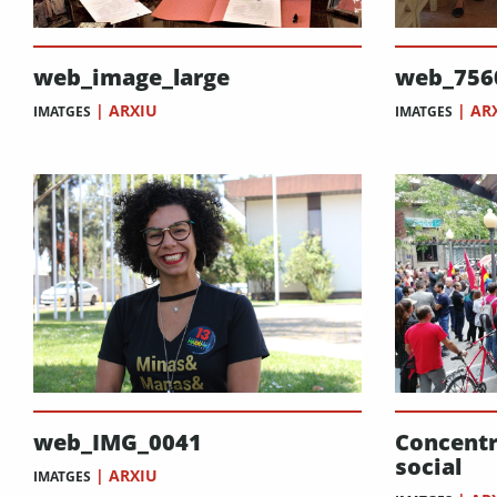
web_image_large
web_756
|
ARXIU
|
AR
IMATGES
IMATGES
web_IMG_0041
Concentr
social
|
ARXIU
IMATGES