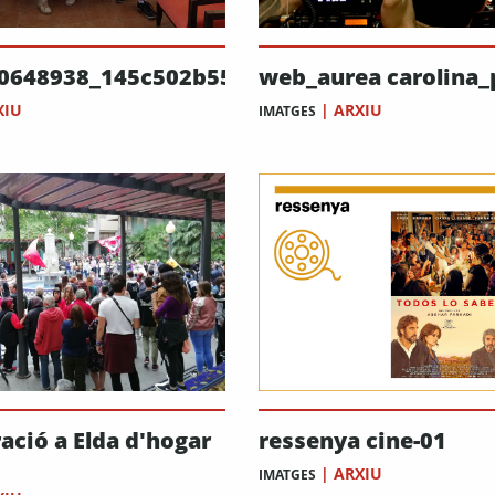
0648938_145c502b55_b
web_aurea carolina
XIU
|
ARXIU
IMATGES
ació a Elda d'hogar
ressenya cine-01
|
ARXIU
IMATGES