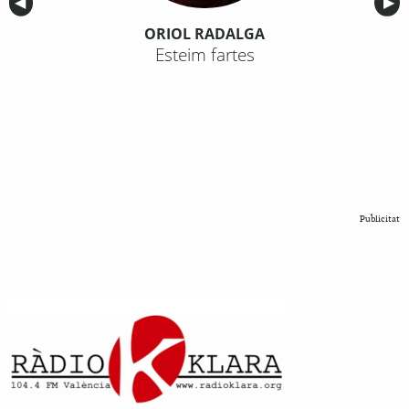
Anterior
◀︎
Sig
▶︎
ORIOL RADALGA
Esteim fartes
Publicitat