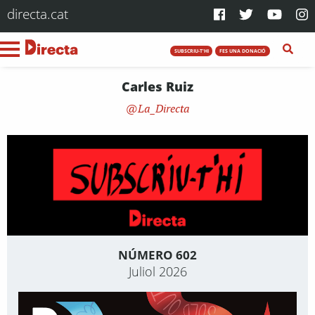
directa.cat
SUBSCRIU-T'HI
FES UNA DONACIÓ
Carles Ruiz
La_Directa
NÚMERO 602
Juliol 2026