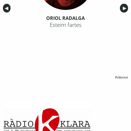
Anterior
◀︎
Sig
▶︎
ORIOL RADALGA
Esteim fartes
Publicitat