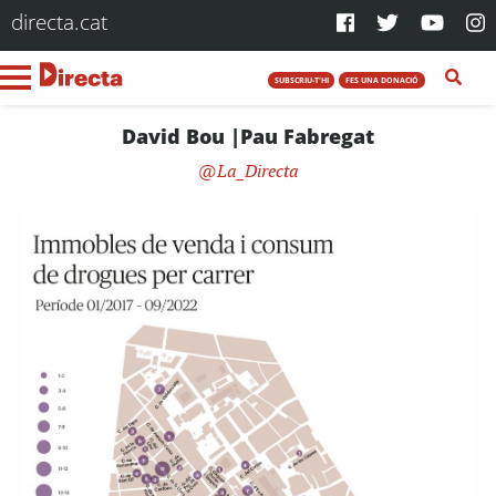
directa.cat
SUBSCRIU-T'HI
FES UNA DONACIÓ
David Bou |Pau Fabregat
La_Directa