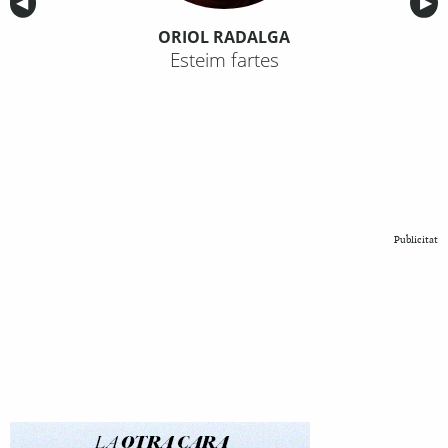
Anterior
◀︎
Sig
▶︎
ORIOL RADALGA
Esteim fartes
Publicitat