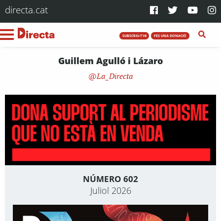
directa.cat
SUBSCRIU-T'HI
FES UNA DONACIÓ
Guillem Agulló i Lázaro
La_Directa
NÚMERO 602
Juliol 2026