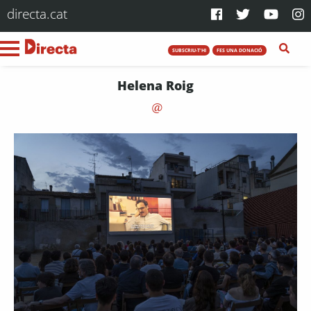
directa.cat
SUBSCRIU-T'HI
FES UNA DONACIÓ
Helena Roig