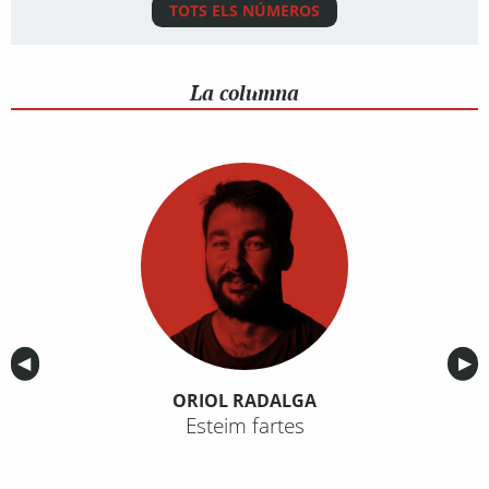
TOTS ELS NÚMEROS
La columna
Anterior
◀︎
Sig
▶︎
ORIOL RADALGA
Esteim fartes