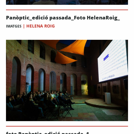
Panòptic_edició passada_Foto HelenaRoig_
|
HELENA ROIG
IMATGES
foto Panòptic_edició passada_1