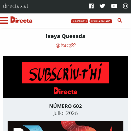
directa.cat
SUBSCRIU-T'HI
FES UNA DONACIÓ
Ixeya Quesada
ixacq99
NÚMERO 602
Juliol 2026