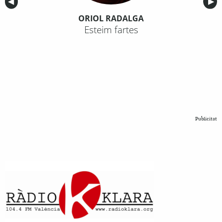
Anterior
◀︎
Sig
▶︎
ORIOL RADALGA
Esteim fartes
Publicitat